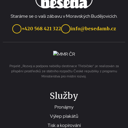
Staráme se o vaši zábavu v Moravských Budějovicích.
+420 568 421 322
info@besedamb.cz
Projekt „Rozvoj a podpora nabídky destinace Třebíčsko“ je realizován za
přispění prostředků ze státního rozpočtu České republiky z programu
Ministerstva pro místní rozvoj.
Služby
Pronájmy
Výlep plakátů
Tisk a kopírování