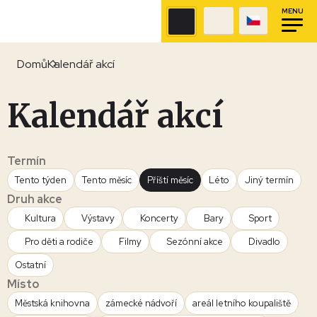
MENU
Domů
Kalendář akcí
Kalendář akcí
Termín
Tento týden
Tento měsíc
Příští měsíc
Léto
Jiný termín
Druh akce
Kultura
Výstavy
Koncerty
Bary
Sport
Pro děti a rodiče
Filmy
Sezónní akce
Divadlo
Ostatní
Místo
Městská knihovna
zámecké nádvoří
areál letního koupaliště