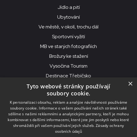
Jídlo a pití
Ubytování
Ve městě, v okolí, trochu dál
Sportovní vyžití
MB ve starých fotografiích
Brožury ke stažení
Vysočina Tourism
Destinace Třebíčsko
×
Tyto webové stránky používají
soubory cookie.
MKS Beseda, příspěvková organizace, Purcnerova 62, 676 02
K personalizaci obsahu, reklam a analýze návštěvnosti používáme
Moravské Budějovice
soubory cookie. Informace o vašem používání našich stránek také
IČO: 00091758, DIČ: CZ00091758, ID datové schránky: chjn2kd
sdílíme s našimi reklamními a analytickými partnery, kteří je mohou
kombinovat s dalšími informacemi, které jste jim poskytli nebo které
© 2026
MKS Beseda Mor. Budějovice
shromáždili při vašem používání jejich služeb.
Zásady ochrany
osobních údajů
Nastavení cookies