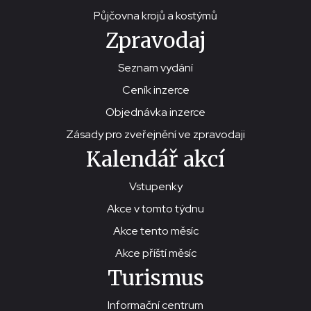
Půjčovna krojů a kostýmů
Zpravodaj
Seznam vydání
Ceník inzerce
Objednávka inzerce
Zásady pro zveřejnění ve zpravodaji
Kalendář akcí
Vstupenky
Akce v tomto týdnu
Akce tento měsíc
Akce příští měsíc
Turismus
Informační centrum