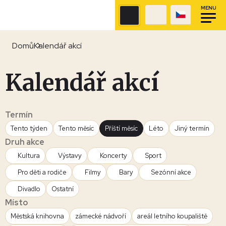
MENU
Domů
Kalendář akcí
Kalendář akcí
Termín
Tento týden
Tento měsíc
Příští měsíc
Léto
Jiný termín
Druh akce
Kultura
Výstavy
Koncerty
Sport
Pro děti a rodiče
Filmy
Bary
Sezónní akce
Divadlo
Ostatní
Místo
Městská knihovna
zámecké nádvoří
areál letního koupaliště