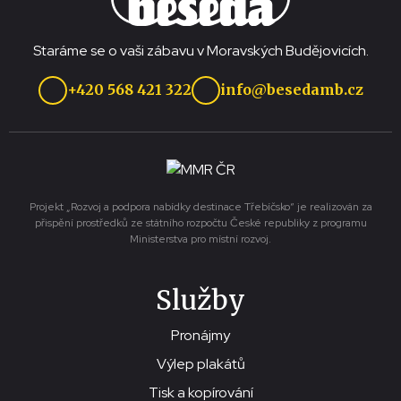
Staráme se o vaši zábavu v Moravských Budějovicích.
+420 568 421 322
info@besedamb.cz
Projekt „Rozvoj a podpora nabídky destinace Třebíčsko“ je realizován za
přispění prostředků ze státního rozpočtu České republiky z programu
Ministerstva pro místní rozvoj.
Služby
Pronájmy
Výlep plakátů
Tisk a kopírování