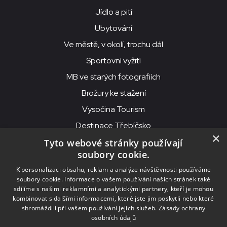
Jídlo a pití
Ubytování
Ve městě, v okolí, trochu dál
Sportovní vyžití
MB ve starých fotografiích
Brožury ke stažení
Vysočina Tourism
Destinace Třebíčsko
×
Tyto webové stránky používají
soubory cookie.
MKS Beseda, příspěvková organizace, Purcnerova 62, 676 02
K personalizaci obsahu, reklam a analýze návštěvnosti používáme
Moravské Budějovice
soubory cookie. Informace o vašem používání našich stránek také
IČO: 00091758, DIČ: CZ00091758, ID datové schránky: chjn2kd
sdílíme s našimi reklamními a analytickými partnery, kteří je mohou
kombinovat s dalšími informacemi, které jste jim poskytli nebo které
© 2026
MKS Beseda Mor. Budějovice
shromáždili při vašem používání jejich služeb.
Zásady ochrany
osobních údajů
Nastavení cookies