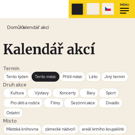
MENU
Domů
Kalendář akcí
Kalendář akcí
Termín
Tento týden
Tento měsíc
Příští měsíc
Léto
Jiný termín
Druh akce
Kultura
Výstavy
Koncerty
Bary
Sport
Pro děti a rodiče
Filmy
Sezónní akce
Divadlo
Ostatní
Místo
Městská knihovna
zámecké nádvoří
areál letního koupaliště