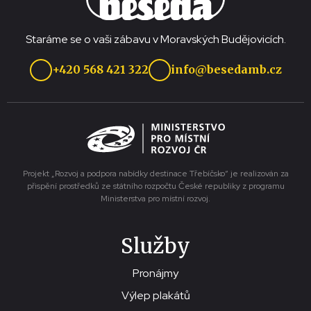
Staráme se o vaši zábavu v Moravských Budějovicích.
+420 568 421 322
info@besedamb.cz
Projekt „Rozvoj a podpora nabídky destinace Třebíčsko“ je realizován za
přispění prostředků ze státního rozpočtu České republiky z programu
Ministerstva pro místní rozvoj.
Služby
Pronájmy
Výlep plakátů