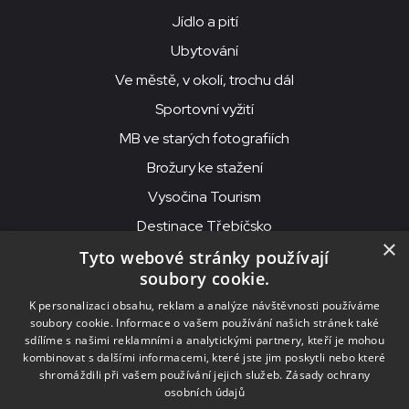
Jídlo a pití
Ubytování
Ve městě, v okolí, trochu dál
Sportovní vyžití
MB ve starých fotografiích
Brožury ke stažení
Vysočina Tourism
Destinace Třebíčsko
×
Tyto webové stránky používají
soubory cookie.
MKS Beseda, příspěvková organizace, Purcnerova 62, 676 02
K personalizaci obsahu, reklam a analýze návštěvnosti používáme
Moravské Budějovice
soubory cookie. Informace o vašem používání našich stránek také
IČO: 00091758, DIČ: CZ00091758, ID datové schránky: chjn2kd
sdílíme s našimi reklamními a analytickými partnery, kteří je mohou
kombinovat s dalšími informacemi, které jste jim poskytli nebo které
© 2026
MKS Beseda Mor. Budějovice
shromáždili při vašem používání jejich služeb.
Zásady ochrany
osobních údajů
Nastavení cookies