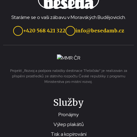
Staráme se o vaši zábavu v Moravských Budějovicích.
+420 568 421 322
info@besedamb.cz
Projekt „Rozvoj a podpora nabídky destinace Třebíčsko“ je realizován za
přispění prostředků ze státního rozpočtu České republiky z programu
Ministerstva pro místní rozvoj.
Služby
Pronájmy
Výlep plakátů
Tisk a kopírování