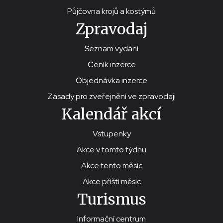
Půjčovna krojů a kostýmů
Zpravodaj
Seznam vydání
Ceník inzerce
Objednávka inzerce
Zásady pro zveřejnění ve zpravodaji
Kalendář akcí
Vstupenky
Akce v tomto týdnu
Akce tento měsíc
Akce příští měsíc
Turismus
Informační centrum