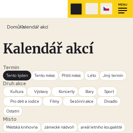
MENU
Domů
Kalendář akcí
Kalendář akcí
Termín
Tento týden
Tento měsíc
Příští měsíc
Léto
Jiný termín
Druh akce
Kultura
Výstavy
Koncerty
Bary
Sport
Pro děti a rodiče
Filmy
Sezónní akce
Divadlo
Ostatní
Místo
Městská knihovna
zámecké nádvoří
areál letního koupaliště