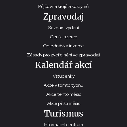
Půjčovna krojů a kostýmů
Zpravodaj
Seznam vydání
Ceník inzerce
Objednávka inzerce
Zásady pro zveřejnění ve zpravodaji
Kalendář akcí
Vstupenky
Akce v tomto týdnu
Akce tento měsíc
Akce příští měsíc
Turismus
Informační centrum