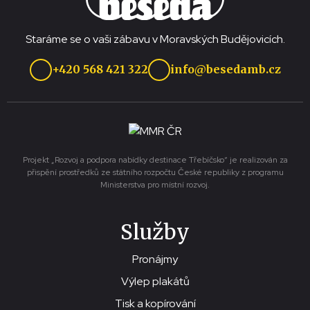
Staráme se o vaši zábavu v Moravských Budějovicích.
+420 568 421 322
info@besedamb.cz
Projekt „Rozvoj a podpora nabídky destinace Třebíčsko“ je realizován za
přispění prostředků ze státního rozpočtu České republiky z programu
Ministerstva pro místní rozvoj.
Služby
Pronájmy
Výlep plakátů
Tisk a kopírování