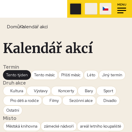
MENU
Domů
Kalendář akcí
Kalendář akcí
Termín
Tento týden
Tento měsíc
Příští měsíc
Léto
Jiný termín
Druh akce
Kultura
Výstavy
Koncerty
Bary
Sport
Pro děti a rodiče
Filmy
Sezónní akce
Divadlo
Ostatní
Místo
Městská knihovna
zámecké nádvoří
areál letního koupaliště