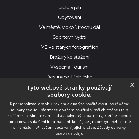
Jídlo a pití
Ubytování
Ve městě, v okolí, trochu dál
Sportovní vyžití
MB ve starých fotografiích
Brožury ke stažení
Vysočina Tourism
Destinace Třebíčsko
×
Tyto webové stránky používají
soubory cookie.
MKS Beseda, příspěvková organizace, Purcnerova 62, 676 02
K personalizaci obsahu, reklam a analýze návštěvnosti používáme
Moravské Budějovice
soubory cookie. Informace o vašem používání našich stránek také
IČO: 00091758, DIČ: CZ00091758, ID datové schránky: chjn2kd
sdílíme s našimi reklamními a analytickými partnery, kteří je mohou
kombinovat s dalšími informacemi, které jste jim poskytli nebo které
© 2026
MKS Beseda Mor. Budějovice
shromáždili při vašem používání jejich služeb.
Zásady ochrany
osobních údajů
Nastavení cookies