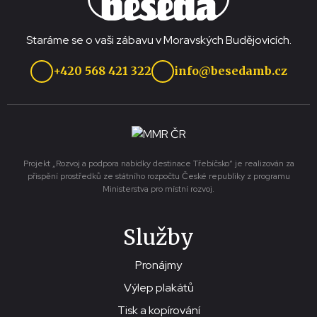
Staráme se o vaši zábavu v Moravských Budějovicích.
+420 568 421 322
info@besedamb.cz
Projekt „Rozvoj a podpora nabídky destinace Třebíčsko“ je realizován za
přispění prostředků ze státního rozpočtu České republiky z programu
Ministerstva pro místní rozvoj.
Služby
Pronájmy
Výlep plakátů
Tisk a kopírování