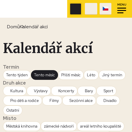
MENU
Domů
Kalendář akcí
Kalendář akcí
Termín
Tento týden
Tento měsíc
Příští měsíc
Léto
Jiný termín
Druh akce
Kultura
Výstavy
Koncerty
Bary
Sport
Pro děti a rodiče
Filmy
Sezónní akce
Divadlo
Ostatní
Místo
Městská knihovna
zámecké nádvoří
areál letního koupaliště