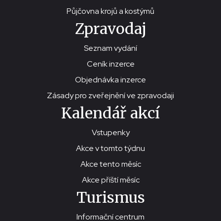
Půjčovna krojů a kostýmů
Zpravodaj
Seznam vydání
Ceník inzerce
Objednávka inzerce
Zásady pro zveřejnění ve zpravodaji
Kalendář akcí
Vstupenky
Akce v tomto týdnu
Akce tento měsíc
Akce příští měsíc
Turismus
Informační centrum