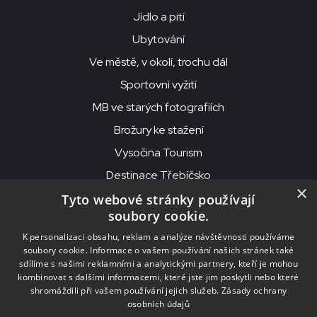
Jídlo a pití
Ubytování
Ve městě, v okolí, trochu dál
Sportovní vyžití
MB ve starých fotografiích
Brožury ke stažení
Vysočina Tourism
Destinace Třebíčsko
×
Tyto webové stránky používají
soubory cookie.
MKS Beseda, příspěvková organizace, Purcnerova 62, 676 02
K personalizaci obsahu, reklam a analýze návštěvnosti používáme
Moravské Budějovice
soubory cookie. Informace o vašem používání našich stránek také
IČO: 00091758, DIČ: CZ00091758, ID datové schránky: chjn2kd
sdílíme s našimi reklamními a analytickými partnery, kteří je mohou
kombinovat s dalšími informacemi, které jste jim poskytli nebo které
© 2026
MKS Beseda Mor. Budějovice
shromáždili při vašem používání jejich služeb.
Zásady ochrany
osobních údajů
Nastavení cookies