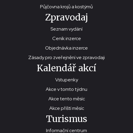
Půjčovna krojů a kostýmů
Zpravodaj
Seznam vydání
Ceník inzerce
Objednávka inzerce
Zásady pro zveřejnění ve zpravodaji
Kalendář akcí
Vstupenky
Akce v tomto týdnu
Akce tento měsíc
Akce příští měsíc
Turismus
Informační centrum