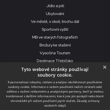
Jídlo a pití
Ubytování
Ve městě, v okolí, trochu dál
Sportovní vyžití
MB ve starých fotografiích
Brožury ke stažení
Vysočina Tourism
Destinace Třebíčsko
×
Tyto webové stránky používají
soubory cookie.
MKS Beseda, příspěvková organizace, Purcnerova 62, 676 02
K personalizaci obsahu, reklam a analýze návštěvnosti používáme
Moravské Budějovice
soubory cookie. Informace o vašem používání našich stránek také
IČO: 00091758, DIČ: CZ00091758, ID datové schránky: chjn2kd
sdílíme s našimi reklamními a analytickými partnery, kteří je mohou
kombinovat s dalšími informacemi, které jste jim poskytli nebo které
© 2026
MKS Beseda Mor. Budějovice
shromáždili při vašem používání jejich služeb.
Zásady ochrany
osobních údajů
Nastavení cookies