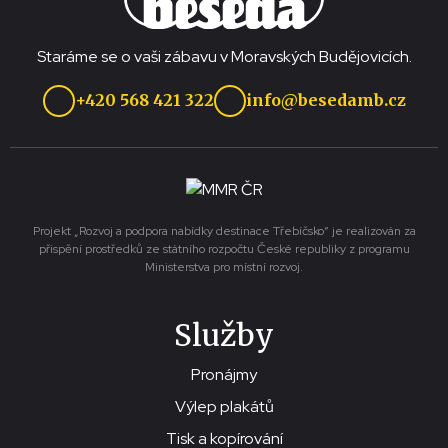
Staráme se o vaši zábavu v Moravských Budějovicích.
+420 568 421 322
info@besedamb.cz
Projekt „Rozvoj a podpora nabídky destinace Třebíčsko“ je realizován za
přispění prostředků ze státního rozpočtu České republiky z programu
Ministerstva pro místní rozvoj.
Služby
Pronájmy
Výlep plakátů
Tisk a kopírování