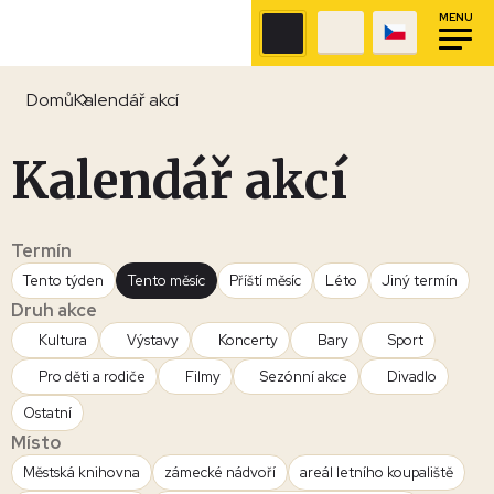
MENU
Domů
Kalendář akcí
Kalendář akcí
Termín
Tento týden
Tento měsíc
Příští měsíc
Léto
Jiný termín
Druh akce
Kultura
Výstavy
Koncerty
Bary
Sport
Pro děti a rodiče
Filmy
Sezónní akce
Divadlo
Ostatní
Místo
Městská knihovna
zámecké nádvoří
areál letního koupaliště