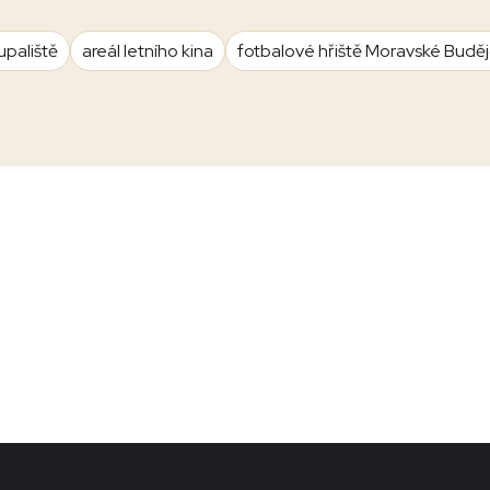
upaliště
areál letního kina
fotbalové hřiště Moravské Budě