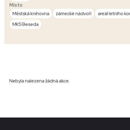
Místo
Městská knihovna
zámecké nádvoří
areál letního ko
MKS Beseda
Nebyla nalezena žádná akce.