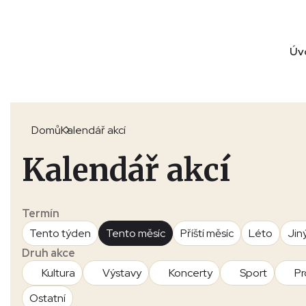
Úv
Domů
Kalendář akcí
Kalendář akcí
Termín
Tento týden
Tento měsíc
Příští měsíc
Léto
Jin
Druh akce
Kultura
Výstavy
Koncerty
Sport
Pr
Ostatní