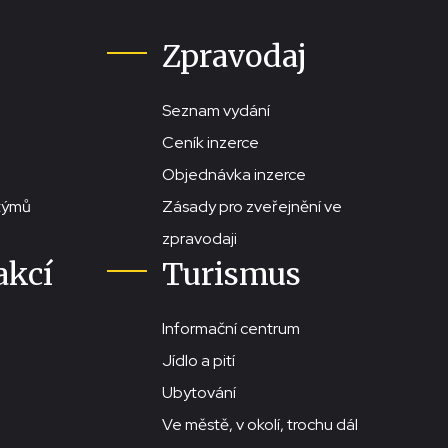
Zpravodaj
Seznam vydání
Ceník inzerce
Objednávka inzerce
stýmů
Zásady pro zveřejnění ve
zpravodaji
akcí
Turismus
Informační centrum
Jídlo a pití
Ubytování
Ve městě, v okolí, trochu dál