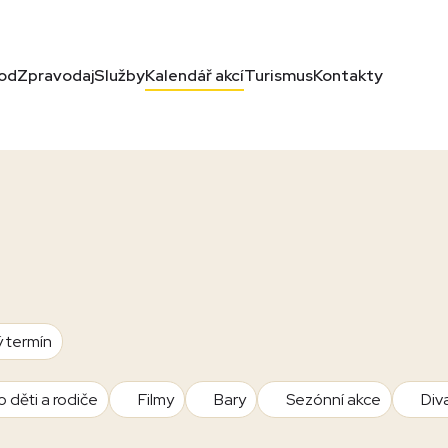
od
Zpravodaj
Služby
Kalendář akcí
Turismus
Kontakty
ý termín
o děti a rodiče
Filmy
Bary
Sezónní akce
Div