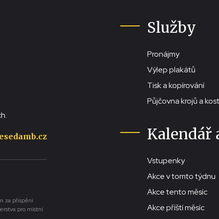
Služby
Pronájmy
Výlep plakátů
Tisk a kopírování
Půjčovna krojů a ko
h.
Kalendář 
esedamb.cz
Vstupenky
Akce v tomto týdnu
Akce tento měsíc
n za přispění
Akce příští měsíc
erstva pro místní