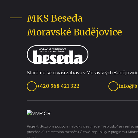
MKS Beseda
Moravské Budějovice
Staráme se o vaši zábavu v Moravských Budějovicíc
+420 568 421 322
info@b
Projekt „Rozvoj a podpora nabídky destinace Třebíčsko“ je realizová
prostředků ze státního rozpočtu České republiky z programu Minist
rozvoj.