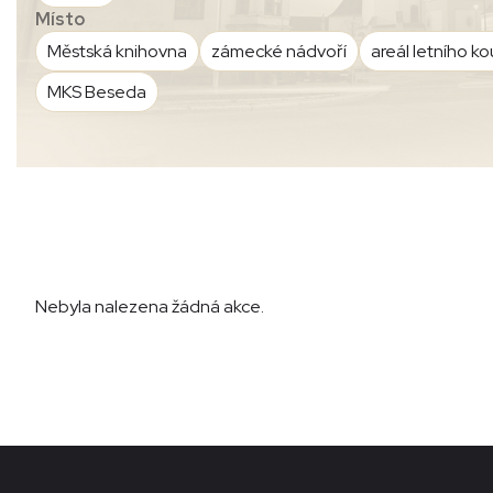
Místo
Městská knihovna
zámecké nádvoří
areál letního ko
MKS Beseda
Nebyla nalezena žádná akce.