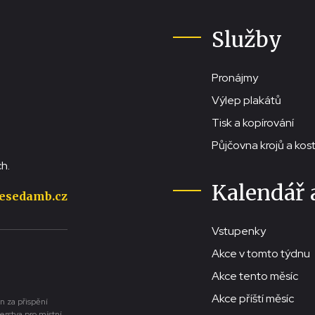
Služby
Pronájmy
Výlep plakátů
Tisk a kopírování
Půjčovna krojů a ko
h.
Kalendář 
esedamb.cz
Vstupenky
Akce v tomto týdnu
Akce tento měsíc
Akce příští měsíc
n za přispění
erstva pro místní