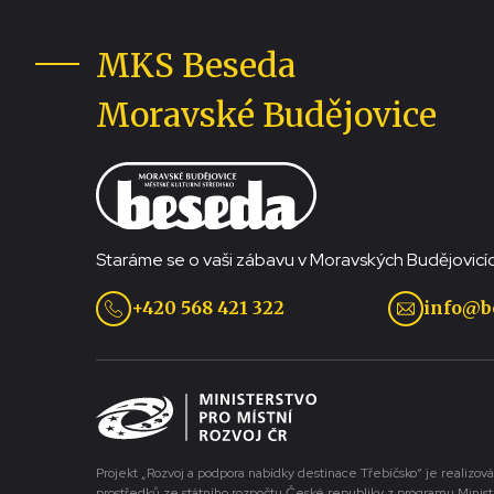
MKS Beseda
Moravské Budějovice
Staráme se o vaši zábavu v Moravských Budějovicíc
+420 568 421 322
info@b
Projekt „Rozvoj a podpora nabídky destinace Třebíčsko“ je realizová
prostředků ze státního rozpočtu České republiky z programu Minist