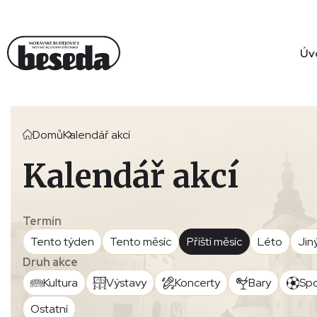
Úv
Domů
Kalendář akcí
Kalendář akcí
Termín
Tento týden
Tento měsíc
Příští měsíc
Léto
Jin
Druh akce
Kultura
Výstavy
Koncerty
Bary
Spo
Ostatní