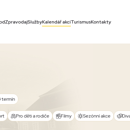
od
Zpravodaj
Služby
Kalendář akcí
Turismus
Kontakty
ý termín
rt
Pro děti a rodiče
Filmy
Sezónní akce
Div