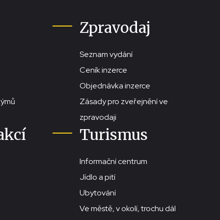
Zpravodaj
Seznam vydání
Ceník inzerce
Objednávka inzerce
stýmů
Zásady pro zveřejnění ve
zpravodaji
akcí
Turismus
Informační centrum
Jídlo a pití
Ubytování
Ve městě, v okolí, trochu dál