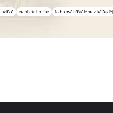
upaliště
areál letního kina
fotbalové hřiště Moravské Budě