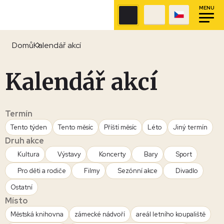
MENU
Domů
Kalendář akcí
Kalendář akcí
Termín
Tento týden
Tento měsíc
Příští měsíc
Léto
Jiný termín
Druh akce
Kultura
Výstavy
Koncerty
Bary
Sport
Pro děti a rodiče
Filmy
Sezónní akce
Divadlo
Ostatní
Místo
Městská knihovna
zámecké nádvoří
areál letního koupaliště