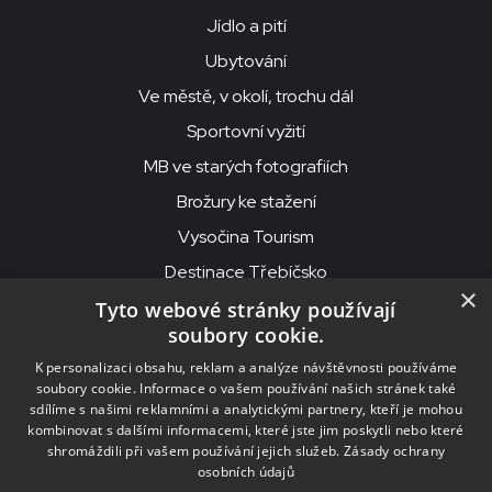
Jídlo a pití
Ubytování
Ve městě, v okolí, trochu dál
Sportovní vyžití
MB ve starých fotografiích
Brožury ke stažení
Vysočina Tourism
Destinace Třebíčsko
×
Tyto webové stránky používají
soubory cookie.
MKS Beseda, příspěvková organizace, Purcnerova 62, 676 02
K personalizaci obsahu, reklam a analýze návštěvnosti používáme
Moravské Budějovice
soubory cookie. Informace o vašem používání našich stránek také
IČO: 00091758, DIČ: CZ00091758, ID datové schránky: chjn2kd
sdílíme s našimi reklamními a analytickými partnery, kteří je mohou
kombinovat s dalšími informacemi, které jste jim poskytli nebo které
© 2026
MKS Beseda Mor. Budějovice
shromáždili při vašem používání jejich služeb.
Zásady ochrany
osobních údajů
Nastavení cookies