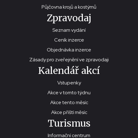
Půjčovna krojů a kostýmů
Zpravodaj
Seznam vydání
Ceník inzerce
Objednávka inzerce
Zásady pro zveřejnění ve zpravodaji
Kalendář akcí
Vstupenky
Akce v tomto týdnu
Akce tento měsíc
Akce příští měsíc
Turismus
Informační centrum