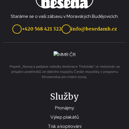
Staráme se o vaši zábavu v Moravských Budějovicích.
+420 568 421 322
info@besedamb.cz
Projekt „Rozvoj a podpora nabídky destinace Třebíčsko“ je realizován za
přispění prostředků ze státního rozpočtu České republiky z programu
Ministerstva pro místní rozvoj.
Služby
Pronájmy
Výlep plakátů
Tisk a kopírování