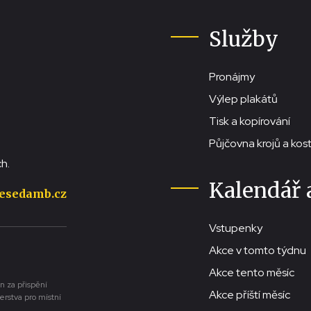
Služby
Pronájmy
Výlep plakátů
Tisk a kopírování
Půjčovna krojů a ko
h.
Kalendář 
esedamb.cz
Vstupenky
Akce v tomto týdnu
Akce tento měsíc
n za přispění
Akce příští měsíc
erstva pro místní