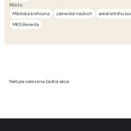
Místo
Městská knihovna
zámecké nádvoří
areál letního ko
MKS Beseda
Nebyla nalezena žádná akce.