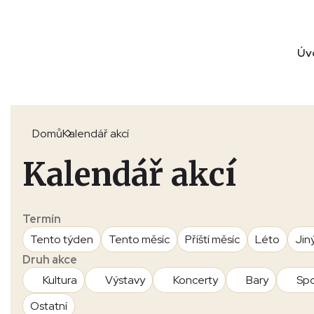
Úv
Domů
Kalendář akcí
Kalendář akcí
Termín
Tento týden
Tento měsíc
Příští měsíc
Léto
Jin
Druh akce
Kultura
Výstavy
Koncerty
Bary
Spo
Ostatní