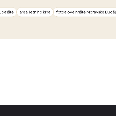
upaliště
areál letního kina
fotbalové hřiště Moravské Budě