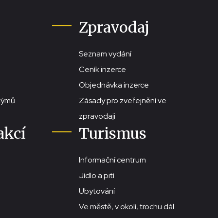
Zpravodaj
Seznam vydání
Ceník inzerce
Objednávka inzerce
stýmů
Zásady pro zveřejnění ve
zpravodaji
akcí
Turismus
Informační centrum
Jídlo a pití
Ubytování
Ve městě, v okolí, trochu dál