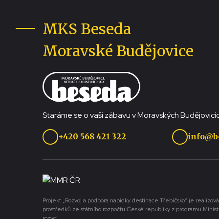
MKS Beseda
Moravské Budějovice
Staráme se o vaši zábavu v Moravských Budějovicíc
+420 568 421 322
info@b
Projekt „Rozvoj a podpora nabídky destinace Třebíčsko“ je realizová
prostředků ze státního rozpočtu České republiky z programu Minist
rozvoj.