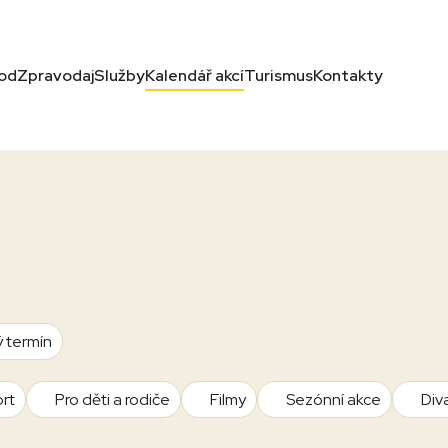
od
Zpravodaj
Služby
Kalendář akcí
Turismus
Kontakty
ý termín
rt
Pro děti a rodiče
Filmy
Sezónní akce
Div