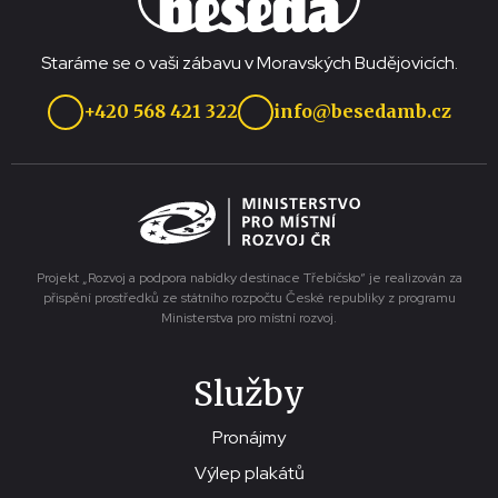
Staráme se o vaši zábavu v Moravských Budějovicích.
+420 568 421 322
info@besedamb.cz
Projekt „Rozvoj a podpora nabídky destinace Třebíčsko“ je realizován za
přispění prostředků ze státního rozpočtu České republiky z programu
Ministerstva pro místní rozvoj.
Služby
Pronájmy
Výlep plakátů