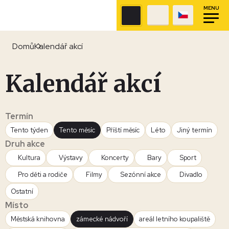
MENU
Domů
Kalendář akcí
Kalendář akcí
Termín
Tento týden
Tento měsíc
Příští měsíc
Léto
Jiný termín
Druh akce
Kultura
Výstavy
Koncerty
Bary
Sport
Pro děti a rodiče
Filmy
Sezónní akce
Divadlo
Ostatní
Místo
Městská knihovna
zámecké nádvoří
areál letního koupaliště