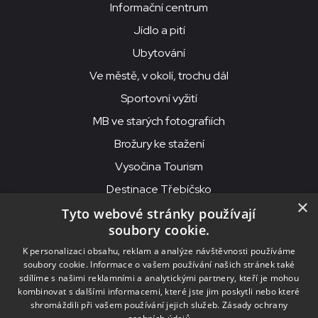
Informační centrum
Jídlo a pití
Ubytování
Ve městě, v okolí, trochu dál
Sportovní vyžití
MB ve starých fotografiích
Brožury ke stažení
Vysočina Tourism
Destinace Třebíčsko
×
Tyto webové stránky používají
soubory cookie.
MKS Beseda, příspěvková organizace, Purcnerova 62, 676 02
K personalizaci obsahu, reklam a analýze návštěvnosti používáme
Moravské Budějovice
soubory cookie. Informace o vašem používání našich stránek také
IČO: 00091758, DIČ: CZ00091758, ID datové schránky: chjn2kd
sdílíme s našimi reklamními a analytickými partnery, kteří je mohou
kombinovat s dalšími informacemi, které jste jim poskytli nebo které
© 2026
MKS Beseda Mor. Budějovice
shromáždili při vašem používání jejich služeb.
Zásady ochrany