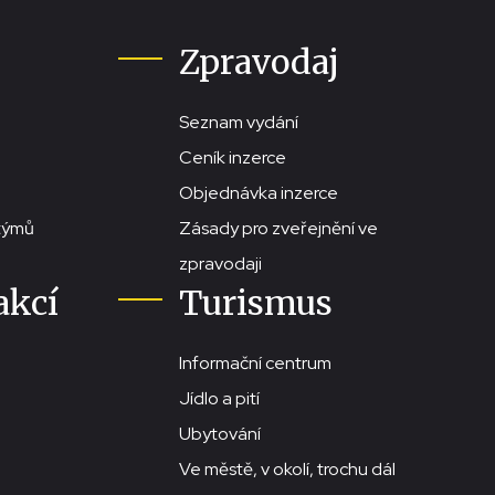
Zpravodaj
Seznam vydání
Ceník inzerce
Objednávka inzerce
stýmů
Zásady pro zveřejnění ve
zpravodaji
akcí
Turismus
Informační centrum
Jídlo a pití
Ubytování
Ve městě, v okolí, trochu dál