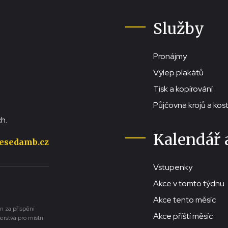
Služby
Pronájmy
Výlep plakátů
Tisk a kopírování
Půjčovna krojů a ko
h.
Kalendář 
esedamb.cz
Vstupenky
Akce v tomto týdnu
Akce tento měsíc
n za přispění
Akce příští měsíc
erstva pro místní