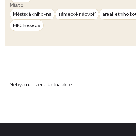
Místo
Městská knihovna
zámecké nádvoří
areál letního ko
MKS Beseda
Nebyla nalezena žádná akce.