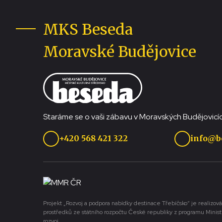
MKS Beseda
Moravské Budějovice
Staráme se o vaši zábavu v Moravských Budějovicíc
+420 568 421 322
info@b
Projekt „Rozvoj a podpora nabídky destinace Třebíčsko“ je realizová
prostředků ze státního rozpočtu České republiky z programu Minist
rozvoj.