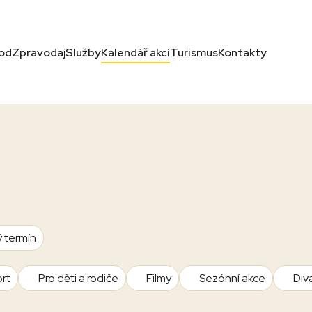
od
Zpravodaj
Služby
Kalendář akcí
Turismus
Kontakty
ý termín
rt
Pro děti a rodiče
Filmy
Sezónní akce
Div