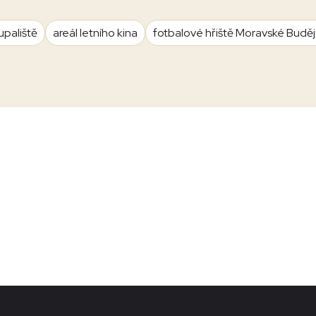
upaliště
areál letního kina
fotbalové hřiště Moravské Budě