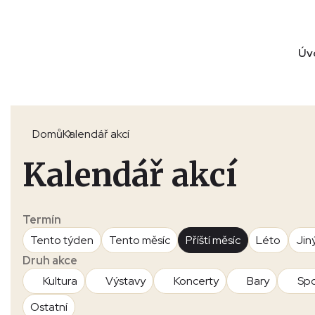
Úv
Domů
Kalendář akcí
Kalendář akcí
Termín
Tento týden
Tento měsíc
Příští měsíc
Léto
Jin
Druh akce
Kultura
Výstavy
Koncerty
Bary
Spo
Ostatní