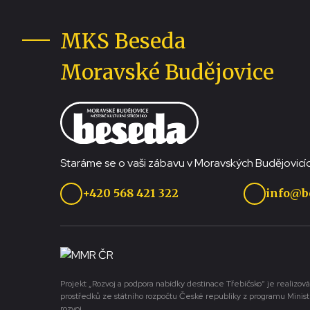
MKS Beseda
Moravské Budějovice
Staráme se o vaši zábavu v Moravských Budějovicíc
+420 568 421 322
info@b
Projekt „Rozvoj a podpora nabídky destinace Třebíčsko“ je realizová
prostředků ze státního rozpočtu České republiky z programu Minist
rozvoj.