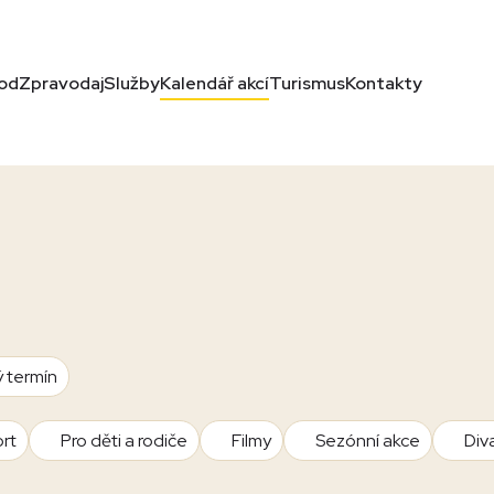
od
Zpravodaj
Služby
Kalendář akcí
Turismus
Kontakty
ý termín
rt
Pro děti a rodiče
Filmy
Sezónní akce
Div