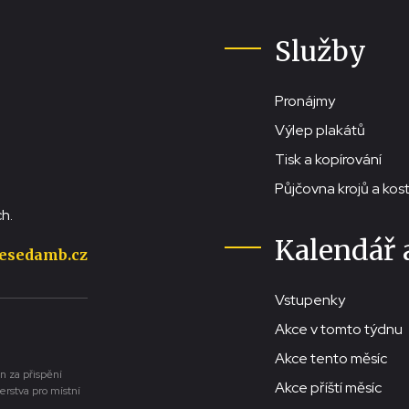
Služby
Pronájmy
Výlep plakátů
Tisk a kopírování
Půjčovna krojů a ko
h.
Kalendář 
esedamb.cz
Vstupenky
Akce v tomto týdnu
Akce tento měsíc
n za přispění
Akce příští měsíc
erstva pro místní