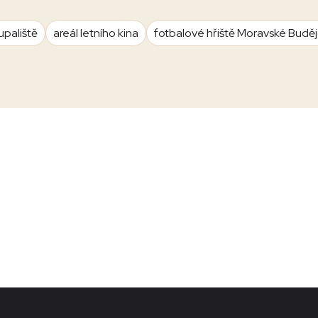
upaliště
areál letního kina
fotbalové hřiště Moravské Budě