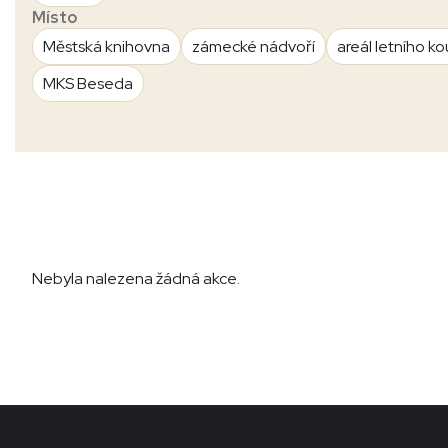
Místo
Městská knihovna
zámecké nádvoří
areál letního ko
MKS Beseda
Nebyla nalezena žádná akce.