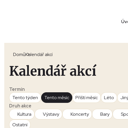
Úv
Domů
Kalendář akcí
Kalendář akcí
Termín
Tento týden
Tento měsíc
Příští měsíc
Léto
Jin
Druh akce
Kultura
Výstavy
Koncerty
Bary
Spo
Ostatní