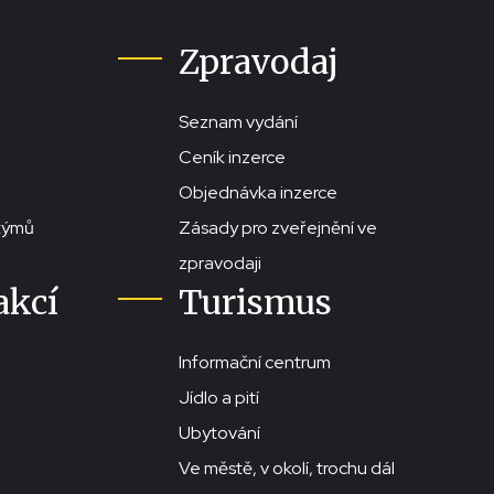
Zpravodaj
Seznam vydání
Ceník inzerce
Objednávka inzerce
stýmů
Zásady pro zveřejnění ve
zpravodaji
akcí
Turismus
Informační centrum
Jídlo a pití
Ubytování
Ve městě, v okolí, trochu dál