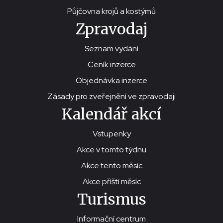
Půjčovna krojů a kostýmů
Zpravodaj
Seznam vydání
Ceník inzerce
Objednávka inzerce
Zásady pro zveřejnění ve zpravodaji
Kalendář akcí
Vstupenky
Akce v tomto týdnu
Akce tento měsíc
Akce příští měsíc
Turismus
Informační centrum