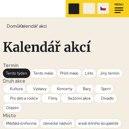
MENU
Domů
Kalendář akcí
Kalendář akcí
Termín
Tento týden
Tento měsíc
Příští měsíc
Léto
Jiný termín
Druh akce
Kultura
Výstavy
Koncerty
Bary
Sport
Pro děti a rodiče
Filmy
Sezónní akce
Divadlo
Ostatní
Místo
Městská knihovna
zámecké nádvoří
areál letního koupaliště