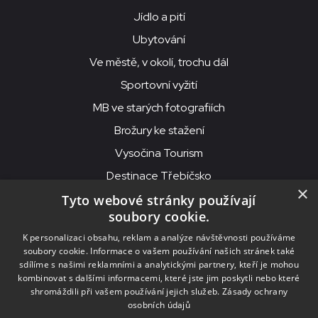
Jídlo a pití
Ubytování
Ve městě, v okolí, trochu dál
Sportovní vyžití
MB ve starých fotografiích
Brožury ke stažení
Vysočina Tourism
Destinace Třebíčsko
×
Tyto webové stránky používají
soubory cookie.
MKS Beseda, příspěvková organizace, Purcnerova 62, 676 02
K personalizaci obsahu, reklam a analýze návštěvnosti používáme
Moravské Budějovice
soubory cookie. Informace o vašem používání našich stránek také
IČO: 00091758, DIČ: CZ00091758, ID datové schránky: chjn2kd
sdílíme s našimi reklamními a analytickými partnery, kteří je mohou
kombinovat s dalšími informacemi, které jste jim poskytli nebo které
© 2026
MKS Beseda Mor. Budějovice
shromáždili při vašem používání jejich služeb.
Zásady ochrany
osobních údajů
Nastavení cookies