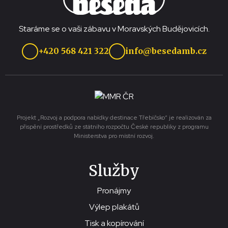
Staráme se o vaši zábavu v Moravských Budějovicích.
+420 568 421 322
info@besedamb.cz
Projekt „Rozvoj a podpora nabídky destinace Třebíčsko“ je realizován za
přispění prostředků ze státního rozpočtu České republiky z programu
Ministerstva pro místní rozvoj.
Služby
Pronájmy
Výlep plakátů
Tisk a kopírování