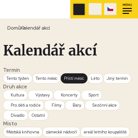
MENU
Domů
Kalendář akcí
Kalendář akcí
Termín
Tento týden
Tento měsíc
Příští měsíc
Léto
Jiný termín
Druh akce
Kultura
Výstavy
Koncerty
Sport
Pro děti a rodiče
Filmy
Bary
Sezónní akce
Divadlo
Ostatní
Místo
Městská knihovna
zámecké nádvoří
areál letního koupaliště