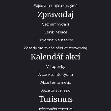
Půjčovna krojů a kostýmů
Zpravodaj
Seznam vydání
Ceník inzerce
Objednávka inzerce
Zásady pro zveřejnění ve zpravodaji
Kalendář akcí
Vstupenky
Akce v tomto týdnu
Akce tento měsíc
Akce příští měsíc
Turismus
Informační centrum