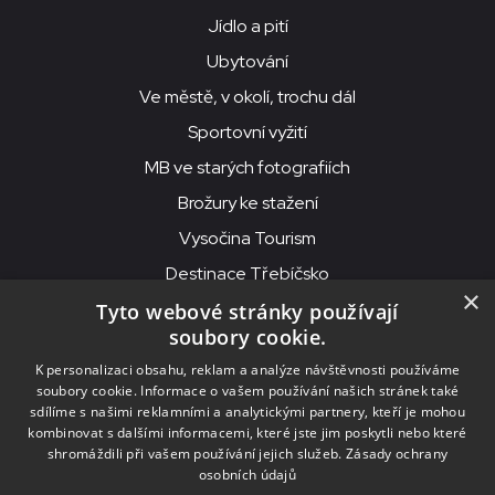
Jídlo a pití
Ubytování
Ve městě, v okolí, trochu dál
Sportovní vyžití
MB ve starých fotografiích
Brožury ke stažení
Vysočina Tourism
Destinace Třebíčsko
×
Tyto webové stránky používají
soubory cookie.
MKS Beseda, příspěvková organizace, Purcnerova 62, 676 02
K personalizaci obsahu, reklam a analýze návštěvnosti používáme
Moravské Budějovice
soubory cookie. Informace o vašem používání našich stránek také
IČO: 00091758, DIČ: CZ00091758, ID datové schránky: chjn2kd
sdílíme s našimi reklamními a analytickými partnery, kteří je mohou
kombinovat s dalšími informacemi, které jste jim poskytli nebo které
© 2026
MKS Beseda Mor. Budějovice
shromáždili při vašem používání jejich služeb.
Zásady ochrany
osobních údajů
Nastavení cookies