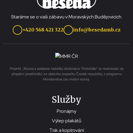
Staráme se o vaši zábavu v Moravských Budějovicích.
+420 568 421 322
info@besedamb.cz
Projekt „Rozvoj a podpora nabídky destinace Třebíčsko“ je realizován za
přispění prostředků ze státního rozpočtu České republiky z programu
Ministerstva pro místní rozvoj.
Služby
Pronájmy
Výlep plakátů
Tisk a kopírování