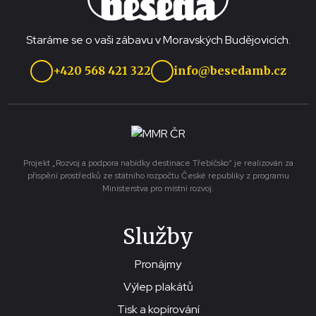
Staráme se o vaši zábavu v Moravských Budějovicích.
+420 568 421 322
info@besedamb.cz
Projekt „Rozvoj a podpora nabídky destinace Třebíčsko“ je realizován za
přispění prostředků ze státního rozpočtu České republiky z programu
Ministerstva pro místní rozvoj.
Služby
Pronájmy
Výlep plakátů
Tisk a kopírování