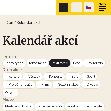
MENU
Domů
Kalendář akcí
Kalendář akcí
Termín
Tento týden
Tento měsíc
Příští měsíc
Léto
Jiný termín
Druh akce
Kultura
Výstavy
Koncerty
Bary
Sport
Pro děti a rodiče
Filmy
Sezónní akce
Divadlo
Ostatní
Místo
Městská knihovna
zámecké nádvoří
areál letního koupaliště