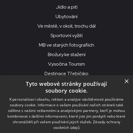
Jídlo a pití
Ubytování
Ve městě, v okolí, trochu dál
Sportovní vyžití
MB ve starých fotografiích
Brožury ke stažení
Vysočina Tourism
Destinace Třebíčsko
×
Tyto webové stránky používají
soubory cookie.
MKS Beseda, příspěvková organizace, Purcnerova 62, 676 02
K personalizaci obsahu, reklam a analýze návštěvnosti používáme
Moravské Budějovice
soubory cookie. Informace o vašem používání našich stránek také
IČO: 00091758, DIČ: CZ00091758, ID datové schránky: chjn2kd
sdílíme s našimi reklamními a analytickými partnery, kteří je mohou
kombinovat s dalšími informacemi, které jste jim poskytli nebo které
© 2026
MKS Beseda Mor. Budějovice
shromáždili při vašem používání jejich služeb.
Zásady ochrany
osobních údajů
Nastavení cookies