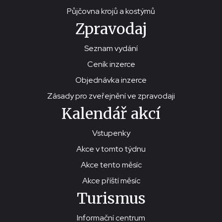
Půjčovna krojů a kostýmů
Zpravodaj
Seznam vydání
Ceník inzerce
Objednávka inzerce
Zásady pro zveřejnění ve zpravodaji
Kalendář akcí
Vstupenky
Akce v tomto týdnu
Akce tento měsíc
Akce příští měsíc
Turismus
Informační centrum