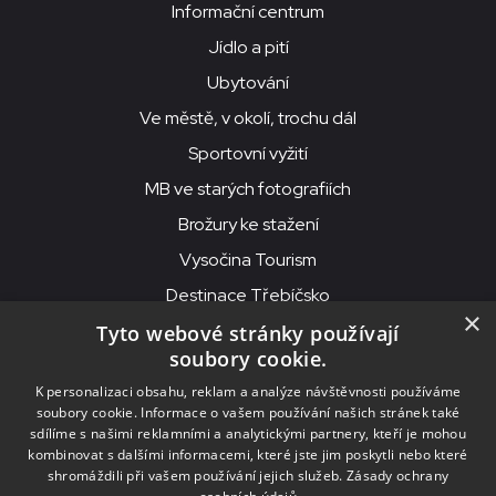
Informační centrum
Jídlo a pití
Ubytování
Ve městě, v okolí, trochu dál
Sportovní vyžití
MB ve starých fotografiích
Brožury ke stažení
Vysočina Tourism
Destinace Třebíčsko
×
Tyto webové stránky používají
soubory cookie.
MKS Beseda, příspěvková organizace, Purcnerova 62, 676 02
K personalizaci obsahu, reklam a analýze návštěvnosti používáme
Moravské Budějovice
soubory cookie. Informace o vašem používání našich stránek také
IČO: 00091758, DIČ: CZ00091758, ID datové schránky: chjn2kd
sdílíme s našimi reklamními a analytickými partnery, kteří je mohou
kombinovat s dalšími informacemi, které jste jim poskytli nebo které
© 2026
MKS Beseda Mor. Budějovice
shromáždili při vašem používání jejich služeb.
Zásady ochrany