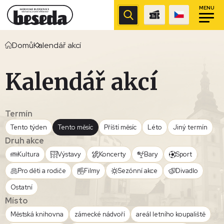
MENU
Domů
Kalendář akcí
Kalendář akcí
Termín
Tento týden
Tento měsíc
Příští měsíc
Léto
Jiný termín
Druh akce
Kultura
Výstavy
Koncerty
Bary
Sport
Pro děti a rodiče
Filmy
Sezónní akce
Divadlo
Ostatní
Místo
Městská knihovna
zámecké nádvoří
areál letního koupaliště