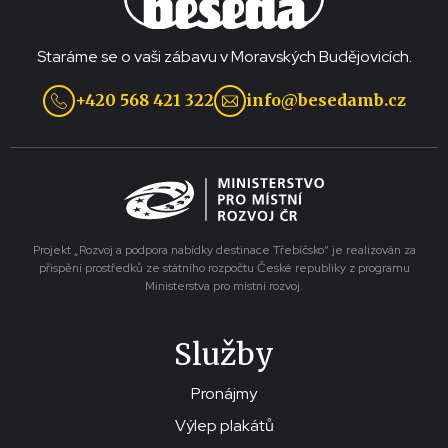
Staráme se o vaši zábavu v Moravských Budějovicích.
+420 568 421 322
info@besedamb.cz
Projekt „Rozvoj a podpora nabídky destinace Třebíčsko“ je realizován za
přispění prostředků ze státního rozpočtu České republiky z programu
Ministerstva pro místní rozvoj.
Služby
Pronájmy
Výlep plakátů