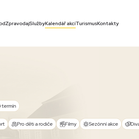
od
Zpravodaj
Služby
Kalendář akcí
Turismus
Kontakty
ý termín
rt
Pro děti a rodiče
Filmy
Sezónní akce
Div