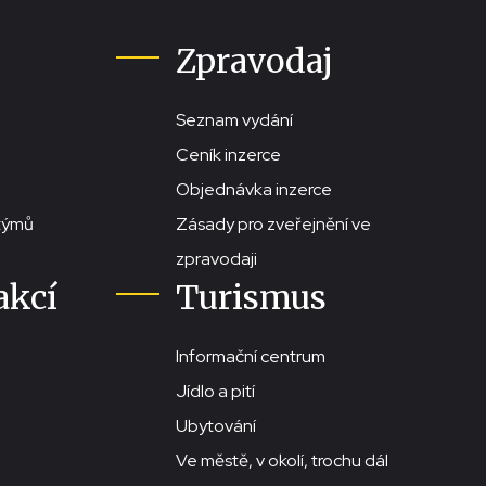
Zpravodaj
Seznam vydání
Ceník inzerce
Objednávka inzerce
stýmů
Zásady pro zveřejnění ve
zpravodaji
akcí
Turismus
Informační centrum
Jídlo a pití
Ubytování
Ve městě, v okolí, trochu dál