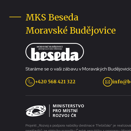
MKS Beseda
Moravské Budějovice
Staráme se o vaši zábavu v Moravských Budějovicíc
+420 568 421 322
info@b
Projekt „Rozvoj a podpora nabídky destinace Třebíčsko“ je realizová
prostředků ze státního rozpočtu České republiky z programu Minist