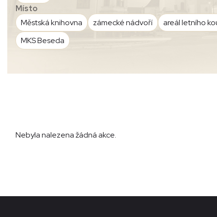
Místo
Městská knihovna
zámecké nádvoří
areál letního ko
MKS Beseda
Nebyla nalezena žádná akce.