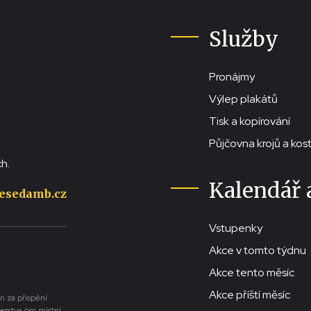
Služby
Pronájmy
Výlep plakátů
Tisk a kopírování
Půjčovna krojů a ko
h.
Kalendář 
esedamb.cz
Vstupenky
Akce v tomto týdnu
Akce tento měsíc
Akce příští měsíc
n za přispění
erstva pro místní