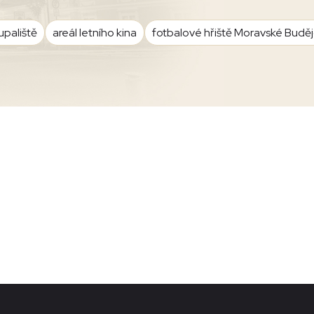
upaliště
areál letního kina
fotbalové hřiště Moravské Budě