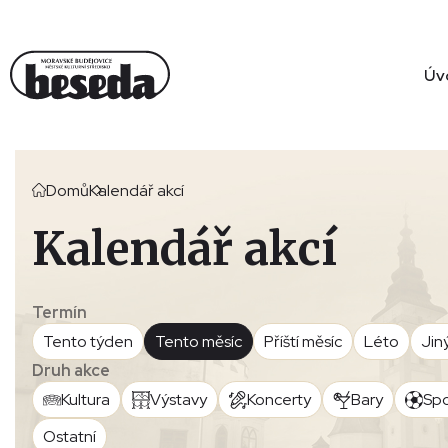
Úv
Domů
Kalendář akcí
Kalendář akcí
Termín
Tento týden
Tento měsíc
Příští měsíc
Léto
Jin
Druh akce
Kultura
Výstavy
Koncerty
Bary
Spo
Ostatní