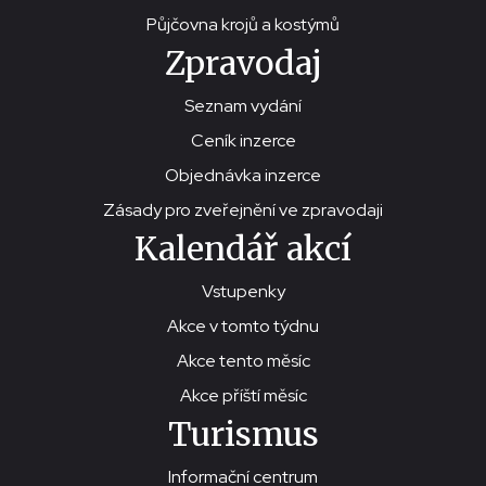
Půjčovna krojů a kostýmů
Zpravodaj
Seznam vydání
Ceník inzerce
Objednávka inzerce
Zásady pro zveřejnění ve zpravodaji
Kalendář akcí
Vstupenky
Akce v tomto týdnu
Akce tento měsíc
Akce příští měsíc
Turismus
Informační centrum