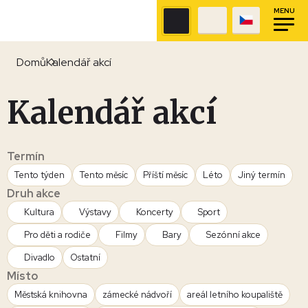
MENU
Domů
Kalendář akcí
Kalendář akcí
Termín
Tento týden
Tento měsíc
Příští měsíc
Léto
Jiný termín
Druh akce
Kultura
Výstavy
Koncerty
Sport
Pro děti a rodiče
Filmy
Bary
Sezónní akce
Divadlo
Ostatní
Místo
Městská knihovna
zámecké nádvoří
areál letního koupaliště