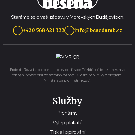
Staráme se o vaši zábavu v Moravských Budějovicích.
+420 568 421 322
info@besedamb.cz
Projekt „Rozvoj a podpora nabídky destinace Třebíčsko“ je realizován za
přispění prostředků ze státního rozpočtu České republiky z programu
Ministerstva pro místní rozvoj.
Služby
Pronájmy
Výlep plakátů
Tisk a kopírování