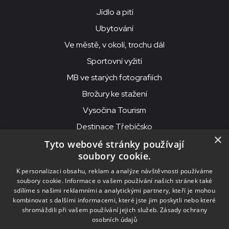
Jídlo a pití
Ubytování
Ve městě, v okolí, trochu dál
Sportovní vyžití
MB ve starých fotografiích
Brožury ke stažení
Vysočina Tourism
Destinace Třebíčsko
×
Tyto webové stránky používají
soubory cookie.
MKS Beseda, příspěvková organizace, Purcnerova 62, 676 02
K personalizaci obsahu, reklam a analýze návštěvnosti používáme
Moravské Budějovice
soubory cookie. Informace o vašem používání našich stránek také
IČO: 00091758, DIČ: CZ00091758, ID datové schránky: chjn2kd
sdílíme s našimi reklamními a analytickými partnery, kteří je mohou
kombinovat s dalšími informacemi, které jste jim poskytli nebo které
© 2026
MKS Beseda Mor. Budějovice
shromáždili při vašem používání jejich služeb.
Zásady ochrany
osobních údajů
Nastavení cookies