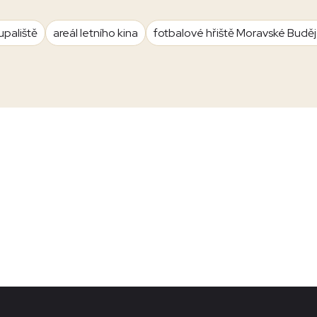
upaliště
areál letního kina
fotbalové hřiště Moravské Budě