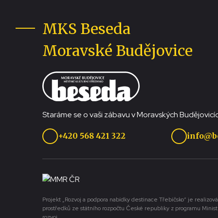
MKS Beseda
Moravské Budějovice
Staráme se o vaši zábavu v Moravských Budějovicíc
+420 568 421 322
info@b
Projekt „Rozvoj a podpora nabídky destinace Třebíčsko“ je realizová
prostředků ze státního rozpočtu České republiky z programu Minist
rozvoj.