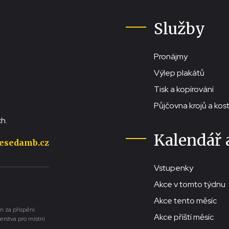
Služby
Pronájmy
Výlep plakátů
Tisk a kopírování
Půjčovna krojů a ko
h.
Kalendář 
esedamb.cz
Vstupenky
Akce v tomto týdnu
Akce tento měsíc
n za přispění
Akce příští měsíc
erstva pro místní