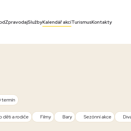
od
Zpravodaj
Služby
Kalendář akcí
Turismus
Kontakty
ý termín
o děti a rodiče
Filmy
Bary
Sezónní akce
Div