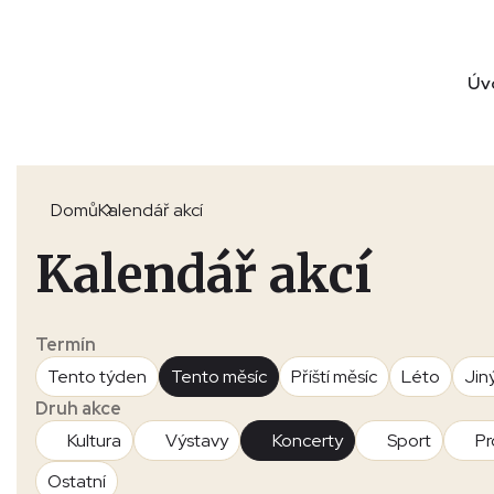
Úv
Domů
Kalendář akcí
Kalendář akcí
Termín
Tento týden
Tento měsíc
Příští měsíc
Léto
Jin
Druh akce
Kultura
Výstavy
Koncerty
Sport
Pr
Ostatní