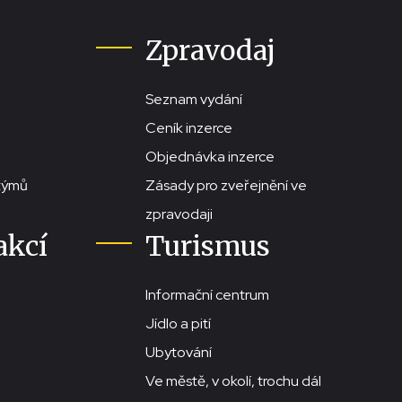
Zpravodaj
Seznam vydání
Ceník inzerce
Objednávka inzerce
stýmů
Zásady pro zveřejnění ve
zpravodaji
akcí
Turismus
Informační centrum
Jídlo a pití
Ubytování
Ve městě, v okolí, trochu dál