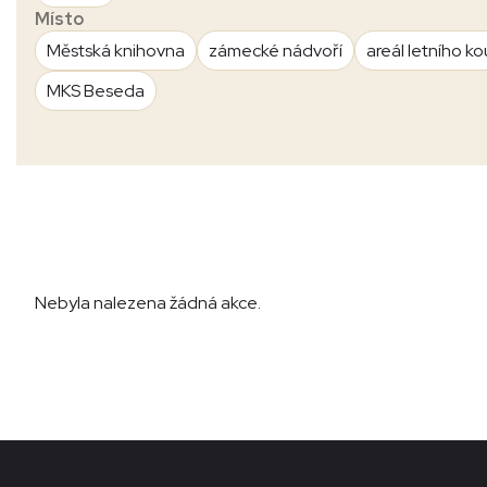
Místo
Městská knihovna
zámecké nádvoří
areál letního ko
MKS Beseda
Nebyla nalezena žádná akce.