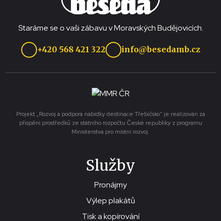
Staráme se o vaši zábavu v Moravských Budějovicích.
+420 568 421 322
info@besedamb.cz
Projekt „Rozvoj a podpora nabídky destinace Třebíčsko“ je realizován za
přispění prostředků ze státního rozpočtu České republiky z programu
Ministerstva pro místní rozvoj.
Služby
Pronájmy
Výlep plakátů
Tisk a kopírování