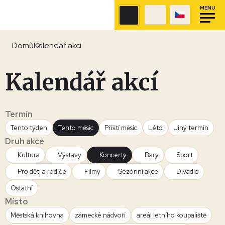
MENU
Domů
Kalendář akcí
Kalendář akcí
Termín
Tento týden
Tento měsíc
Příští měsíc
Léto
Jiný termín
Druh akce
Kultura
Výstavy
Koncerty
Bary
Sport
Pro děti a rodiče
Filmy
Sezónní akce
Divadlo
Ostatní
Místo
Městská knihovna
zámecké nádvoří
areál letního koupaliště