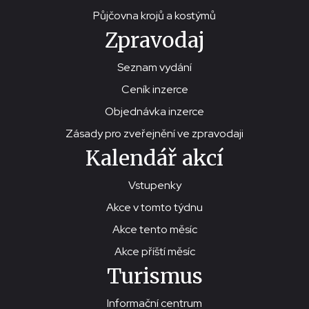
Půjčovna krojů a kostýmů
Zpravodaj
Seznam vydání
Ceník inzerce
Objednávka inzerce
Zásady pro zveřejnění ve zpravodaji
Kalendář akcí
Vstupenky
Akce v tomto týdnu
Akce tento měsíc
Akce příští měsíc
Turismus
Informační centrum