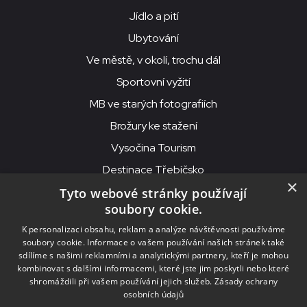
Jídlo a pití
Ubytování
Ve městě, v okolí, trochu dál
Sportovní vyžití
MB ve starých fotografiích
Brožury ke stažení
Vysočina Tourism
Destinace Třebíčsko
×
Tyto webové stránky používají
soubory cookie.
MKS Beseda, příspěvková organizace, Purcnerova 62, 676 02
K personalizaci obsahu, reklam a analýze návštěvnosti používáme
Moravské Budějovice
soubory cookie. Informace o vašem používání našich stránek také
IČO: 00091758, DIČ: CZ00091758, ID datové schránky: chjn2kd
sdílíme s našimi reklamními a analytickými partnery, kteří je mohou
kombinovat s dalšími informacemi, které jste jim poskytli nebo které
© 2026
MKS Beseda Mor. Budějovice
shromáždili při vašem používání jejich služeb.
Zásady ochrany
osobních údajů
Nastavení cookies