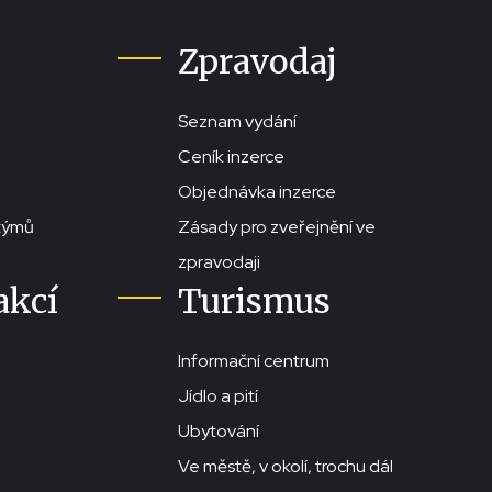
Zpravodaj
Seznam vydání
Ceník inzerce
Objednávka inzerce
stýmů
Zásady pro zveřejnění ve
zpravodaji
akcí
Turismus
Informační centrum
Jídlo a pití
Ubytování
Ve městě, v okolí, trochu dál