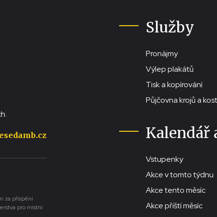
Služby
Pronájmy
Výlep plakátů
Tisk a kopírování
Půjčovna krojů a ko
h.
Kalendář 
esedamb.cz
Vstupenky
Akce v tomto týdnu
Akce tento měsíc
n za přispění
Akce příští měsíc
erstva pro místní