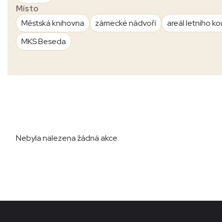
Místo
Městská knihovna
zámecké nádvoří
areál letního ko
MKS Beseda
Nebyla nalezena žádná akce.