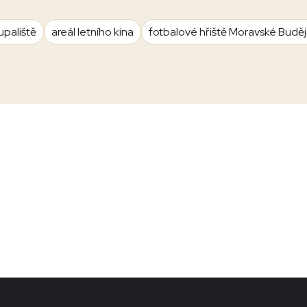
upaliště
areál letního kina
fotbalové hřiště Moravské Budě