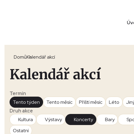
Úv
Domů
Kalendář akcí
Kalendář akcí
Termín
Tento týden
Tento měsíc
Příští měsíc
Léto
Jin
Druh akce
Kultura
Výstavy
Koncerty
Bary
Spo
Ostatní