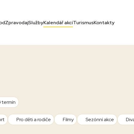
od
Zpravodaj
Služby
Kalendář akcí
Turismus
Kontakty
ý termín
rt
Pro děti a rodiče
Filmy
Sezónní akce
Div