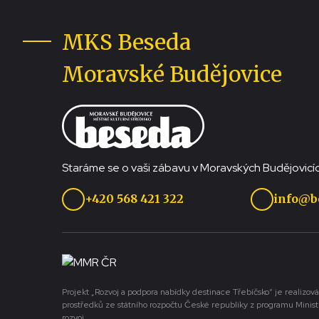
MKS Beseda
Moravské Budějovice
Staráme se o vaši zábavu v Moravských Budějovicíc
+420 568 421 322
info@b
Projekt „Rozvoj a podpora nabídky destinace Třebíčsko“ je realizová
prostředků ze státního rozpočtu České republiky z programu Minist
rozvoj.