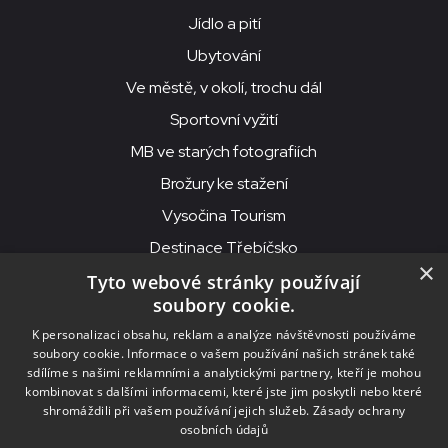
Jídlo a pití
Ubytování
Ve městě, v okolí, trochu dál
Sportovní vyžití
MB ve starých fotografiích
Brožury ke stažení
Vysočina Tourism
Destinace Třebíčsko
×
Tyto webové stránky používají
soubory cookie.
MKS Beseda, příspěvková organizace, Purcnerova 62, 676 02
K personalizaci obsahu, reklam a analýze návštěvnosti používáme
Moravské Budějovice
soubory cookie. Informace o vašem používání našich stránek také
IČO: 00091758, DIČ: CZ00091758, ID datové schránky: chjn2kd
sdílíme s našimi reklamními a analytickými partnery, kteří je mohou
kombinovat s dalšími informacemi, které jste jim poskytli nebo které
© 2026
MKS Beseda Mor. Budějovice
shromáždili při vašem používání jejich služeb.
Zásady ochrany
osobních údajů
Nastavení cookies