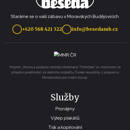
Staráme se o vaši zábavu v Moravských Budějovicích.
+420 568 421 322
info@besedamb.cz
Projekt „Rozvoj a podpora nabídky destinace Třebíčsko“ je realizován za
přispění prostředků ze státního rozpočtu České republiky z programu
Ministerstva pro místní rozvoj.
Služby
Pronájmy
Výlep plakátů
Tisk a kopírování