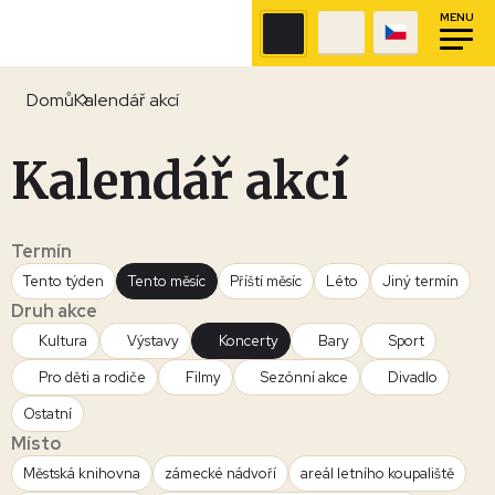
MENU
Domů
Kalendář akcí
Kalendář akcí
Termín
Tento týden
Tento měsíc
Příští měsíc
Léto
Jiný termín
Druh akce
Kultura
Výstavy
Koncerty
Bary
Sport
Pro děti a rodiče
Filmy
Sezónní akce
Divadlo
Ostatní
Místo
Městská knihovna
zámecké nádvoří
areál letního koupaliště