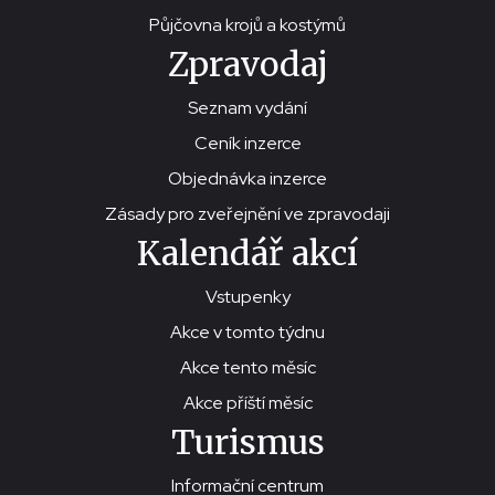
Půjčovna krojů a kostýmů
Zpravodaj
Seznam vydání
Ceník inzerce
Objednávka inzerce
Zásady pro zveřejnění ve zpravodaji
Kalendář akcí
Vstupenky
Akce v tomto týdnu
Akce tento měsíc
Akce příští měsíc
Turismus
Informační centrum