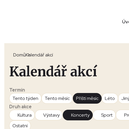
Úv
Domů
Kalendář akcí
Kalendář akcí
Termín
Tento týden
Tento měsíc
Příští měsíc
Léto
Jin
Druh akce
Kultura
Výstavy
Koncerty
Sport
Pr
Ostatní