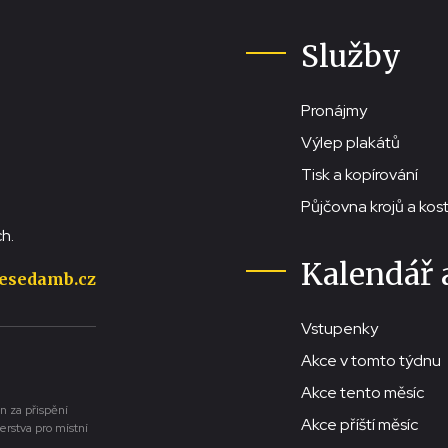
Služby
Pronájmy
Výlep plakátů
Tisk a kopírování
Půjčovna krojů a ko
h.
Kalendář 
esedamb.cz
Vstupenky
Akce v tomto týdnu
Akce tento měsíc
n za přispění
Akce příští měsíc
erstva pro místní