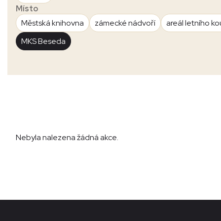
Místo
Městská knihovna
zámecké nádvoří
areál letního ko
MKS Beseda
Nebyla nalezena žádná akce.