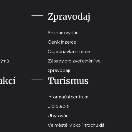
Zpravodaj
Seznam vydání
Ceník inzerce
Objednávka inzerce
stýmů
Zásady pro zveřejnění ve
zpravodaji
akcí
Turismus
Informační centrum
Jídlo a pití
Ubytování
Ve městě, v okolí, trochu dál