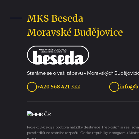
MKS Beseda
Moravské Budějovice
Staráme se o vaši zábavu v Moravských Budějovicíc
+420 568 421 322
info@b
Projekt „Rozvoj a podpora nabídky destinace Třebíčsko“ je realizová
prostředků ze státního rozpočtu České republiky z programu Minist
rozvoj.