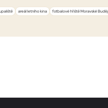
upaliště
areál letního kina
fotbalové hřiště Moravské Budě