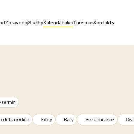
od
Zpravodaj
Služby
Kalendář akcí
Turismus
Kontakty
ý termín
o děti a rodiče
Filmy
Bary
Sezónní akce
Div