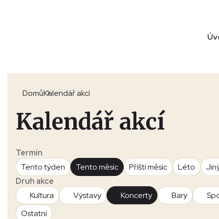
Úv
Domů
Kalendář akcí
Kalendář akcí
Termín
Tento týden
Tento měsíc
Příští měsíc
Léto
Jin
Druh akce
Kultura
Výstavy
Koncerty
Bary
Spo
Ostatní