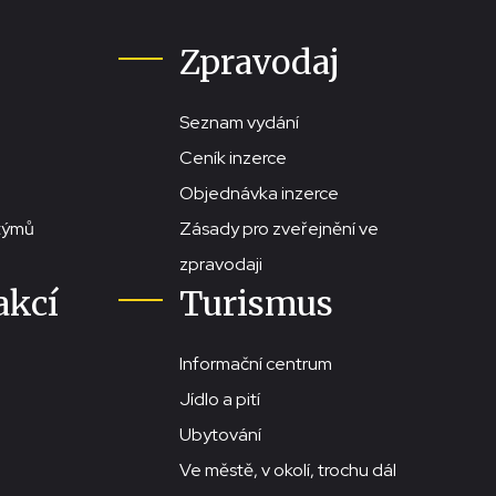
Zpravodaj
Seznam vydání
Ceník inzerce
Objednávka inzerce
stýmů
Zásady pro zveřejnění ve
zpravodaji
akcí
Turismus
Informační centrum
Jídlo a pití
Ubytování
Ve městě, v okolí, trochu dál