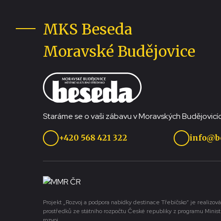
MKS Beseda
Moravské Budějovice
Staráme se o vaši zábavu v Moravských Budějovicíc
+420 568 421 322
info@b
Projekt „Rozvoj a podpora nabídky destinace Třebíčsko“ je realizová
prostředků ze státního rozpočtu České republiky z programu Minist
rozvoj.