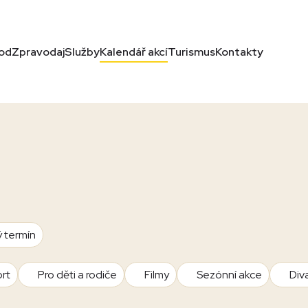
od
Zpravodaj
Služby
Kalendář akcí
Turismus
Kontakty
ý termín
rt
Pro děti a rodiče
Filmy
Sezónní akce
Div