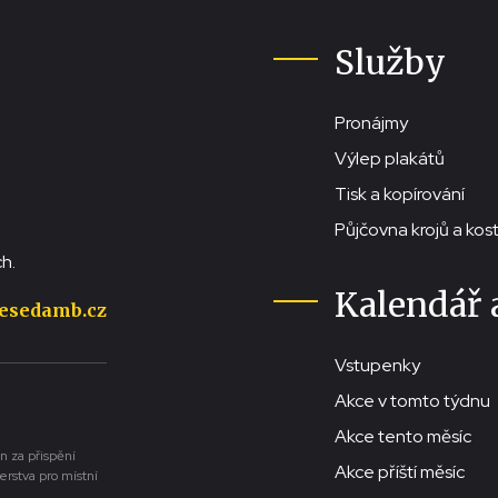
Služby
Pronájmy
Výlep plakátů
Tisk a kopírování
Půjčovna krojů a ko
h.
Kalendář 
esedamb.cz
Vstupenky
Akce v tomto týdnu
Akce tento měsíc
n za přispění
Akce příští měsíc
erstva pro místní