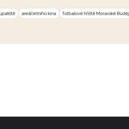
upaliště
areál letního kina
fotbalové hřiště Moravské Budě