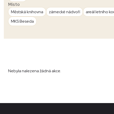
Místo
Městská knihovna
zámecké nádvoří
areál letního ko
MKS Beseda
Nebyla nalezena žádná akce.