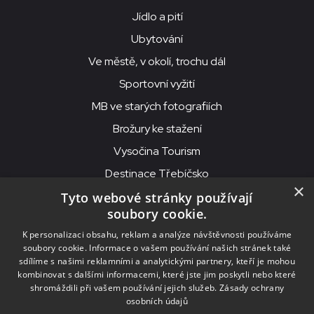
Jídlo a pití
Ubytování
Ve městě, v okolí, trochu dál
Sportovní vyžití
MB ve starých fotografiích
Brožury ke stažení
Vysočina Tourism
Destinace Třebíčsko
×
Tyto webové stránky používají
soubory cookie.
MKS Beseda, příspěvková organizace, Purcnerova 62, 676 02
K personalizaci obsahu, reklam a analýze návštěvnosti používáme
Moravské Budějovice
soubory cookie. Informace o vašem používání našich stránek také
IČO: 00091758, DIČ: CZ00091758, ID datové schránky: chjn2kd
sdílíme s našimi reklamními a analytickými partnery, kteří je mohou
kombinovat s dalšími informacemi, které jste jim poskytli nebo které
© 2026
MKS Beseda Mor. Budějovice
shromáždili při vašem používání jejich služeb.
Zásady ochrany
osobních údajů
Nastavení cookies