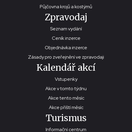
Půjčovna krojů a kostýmů
Zpravodaj
Seznam vydání
Ceník inzerce
Objednávka inzerce
Zásady pro zveřejnění ve zpravodaji
Kalendář akcí
Vstupenky
Akce v tomto týdnu
Akce tento měsíc
Akce příští měsíc
Turismus
Informační centrum