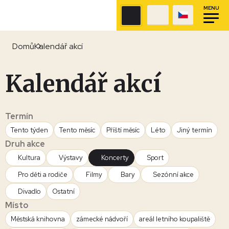
MENU
Domů
Kalendář akcí
Kalendář akcí
Termín
Tento týden
Tento měsíc
Příští měsíc
Léto
Jiný termín
Druh akce
Kultura
Výstavy
Koncerty
Sport
Pro děti a rodiče
Filmy
Bary
Sezónní akce
Divadlo
Ostatní
Místo
Městská knihovna
zámecké nádvoří
areál letního koupaliště