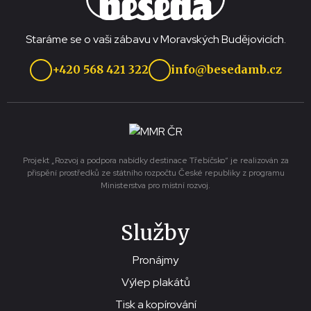
Staráme se o vaši zábavu v Moravských Budějovicích.
+420 568 421 322
info@besedamb.cz
Projekt „Rozvoj a podpora nabídky destinace Třebíčsko“ je realizován za
přispění prostředků ze státního rozpočtu České republiky z programu
Ministerstva pro místní rozvoj.
Služby
Pronájmy
Výlep plakátů
Tisk a kopírování