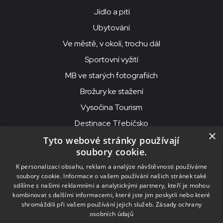
Jídlo a pití
Ubytování
Ve městě, v okolí, trochu dál
Sportovní vyžití
MB ve starých fotografiích
Brožury ke stažení
Vysočina Tourism
Destinace Třebíčsko
×
Tyto webové stránky používají
soubory cookie.
MKS Beseda, příspěvková organizace, Purcnerova 62, 676 02
K personalizaci obsahu, reklam a analýze návštěvnosti používáme
Moravské Budějovice
soubory cookie. Informace o vašem používání našich stránek také
IČO: 00091758, DIČ: CZ00091758, ID datové schránky: chjn2kd
sdílíme s našimi reklamními a analytickými partnery, kteří je mohou
kombinovat s dalšími informacemi, které jste jim poskytli nebo které
© 2026
MKS Beseda Mor. Budějovice
shromáždili při vašem používání jejich služeb.
Zásady ochrany
osobních údajů
Nastavení cookies