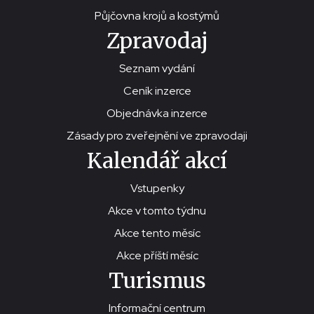
Půjčovna krojů a kostýmů
Zpravodaj
Seznam vydání
Ceník inzerce
Objednávka inzerce
Zásady pro zveřejnění ve zpravodaji
Kalendář akcí
Vstupenky
Akce v tomto týdnu
Akce tento měsíc
Akce příští měsíc
Turismus
Informační centrum