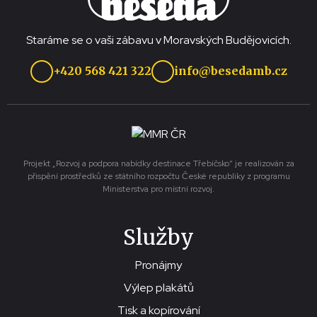
Staráme se o vaši zábavu v Moravských Budějovicích.
+420 568 421 322
info@besedamb.cz
Projekt „Rozvoj a podpora nabídky destinace Třebíčsko“ je realizován za
přispění prostředků ze státního rozpočtu České republiky z programu
Ministerstva pro místní rozvoj.
Služby
Pronájmy
Výlep plakátů
Tisk a kopírování