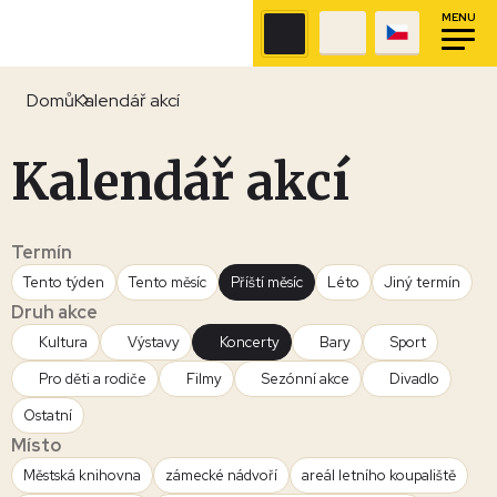
MENU
Domů
Kalendář akcí
Kalendář akcí
Termín
Tento týden
Tento měsíc
Příští měsíc
Léto
Jiný termín
Druh akce
Kultura
Výstavy
Koncerty
Bary
Sport
Pro děti a rodiče
Filmy
Sezónní akce
Divadlo
Ostatní
Místo
Městská knihovna
zámecké nádvoří
areál letního koupaliště