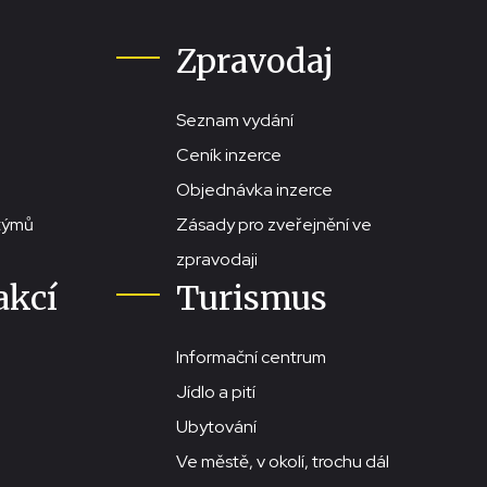
Zpravodaj
Seznam vydání
Ceník inzerce
Objednávka inzerce
stýmů
Zásady pro zveřejnění ve
zpravodaji
akcí
Turismus
Informační centrum
Jídlo a pití
Ubytování
Ve městě, v okolí, trochu dál