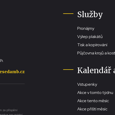
Služby
Pronájmy
Výlep plakátů
Tisk a kopírování
Půjčovna krojů a ko
h.
Kalendář 
esedamb.cz
Vstupenky
Akce v tomto týdnu
Akce tento měsíc
Akce příští měsíc
n za přispění
erstva pro místní