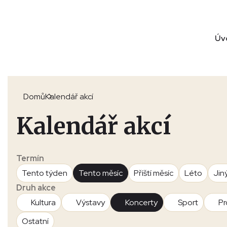
Úv
Domů
Kalendář akcí
Kalendář akcí
Termín
Tento týden
Tento měsíc
Příští měsíc
Léto
Jin
Druh akce
Kultura
Výstavy
Koncerty
Sport
Pr
Ostatní