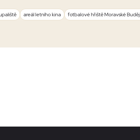
upaliště
areál letního kina
fotbalové hřiště Moravské Budě