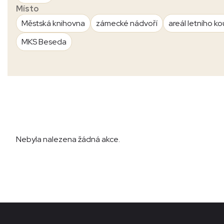
Místo
Městská knihovna
zámecké nádvoří
areál letního ko
MKS Beseda
Nebyla nalezena žádná akce.