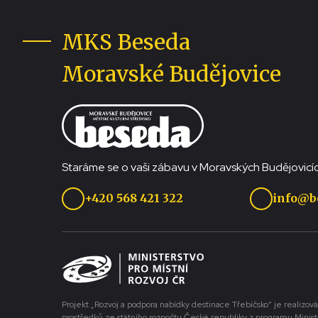
MKS Beseda
Moravské Budějovice
Staráme se o vaši zábavu v Moravských Budějovicíc
+420 568 421 322
info@b
Projekt „Rozvoj a podpora nabídky destinace Třebíčsko“ je realizová
prostředků ze státního rozpočtu České republiky z programu Minist