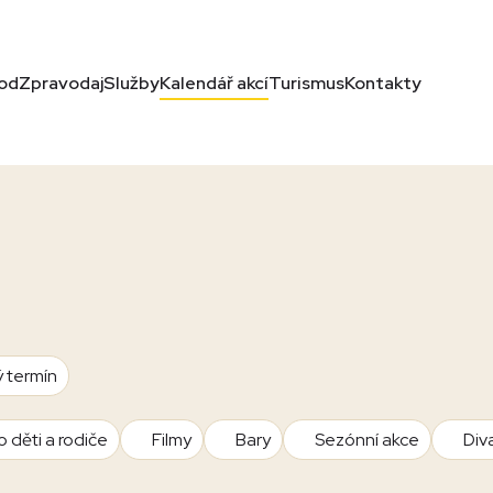
od
Zpravodaj
Služby
Kalendář akcí
Turismus
Kontakty
ý termín
o děti a rodiče
Filmy
Bary
Sezónní akce
Div