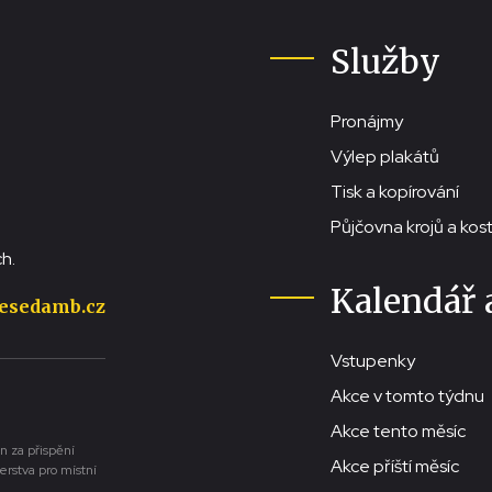
Služby
Pronájmy
Výlep plakátů
Tisk a kopírování
Půjčovna krojů a ko
h.
Kalendář 
esedamb.cz
Vstupenky
Akce v tomto týdnu
Akce tento měsíc
n za přispění
Akce příští měsíc
erstva pro místní