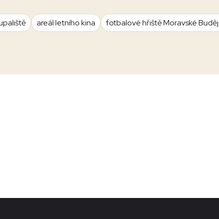
upaliště
areál letního kina
fotbalové hřiště Moravské Budě