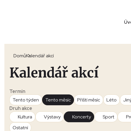
Úv
Domů
Kalendář akcí
Kalendář akcí
Termín
Tento týden
Tento měsíc
Příští měsíc
Léto
Jin
Druh akce
Kultura
Výstavy
Koncerty
Sport
Pr
Ostatní