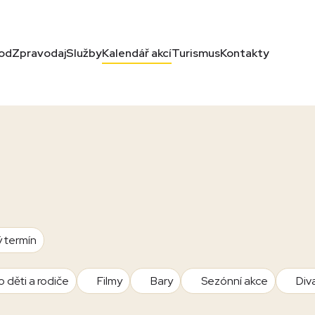
od
Zpravodaj
Služby
Kalendář akcí
Turismus
Kontakty
ý termín
o děti a rodiče
Filmy
Bary
Sezónní akce
Div