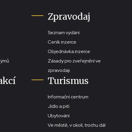
Zpravodaj
Seznam vydání
Ceník inzerce
Objednávka inzerce
stýmů
Zásady pro zveřejnění ve
zpravodaji
akcí
Turismus
Informační centrum
Jídlo a pití
Ubytování
Ve městě, v okolí, trochu dál