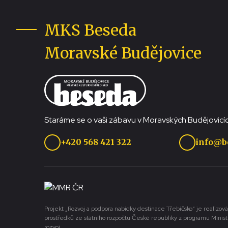
MKS Beseda
Moravské Budějovice
Staráme se o vaši zábavu v Moravských Budějovicíc
+420 568 421 322
info@b
Projekt „Rozvoj a podpora nabídky destinace Třebíčsko“ je realizová
prostředků ze státního rozpočtu České republiky z programu Minist
rozvoj.