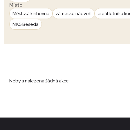
Místo
Městská knihovna
zámecké nádvoří
areál letního ko
MKS Beseda
Nebyla nalezena žádná akce.