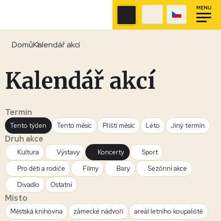
MENU
Domů
Kalendář akcí
Kalendář akcí
Termín
Tento týden
Tento měsíc
Příští měsíc
Léto
Jiný termín
Druh akce
Kultura
Výstavy
Koncerty
Sport
Pro děti a rodiče
Filmy
Bary
Sezónní akce
Divadlo
Ostatní
Místo
Městská knihovna
zámecké nádvoří
areál letního koupaliště