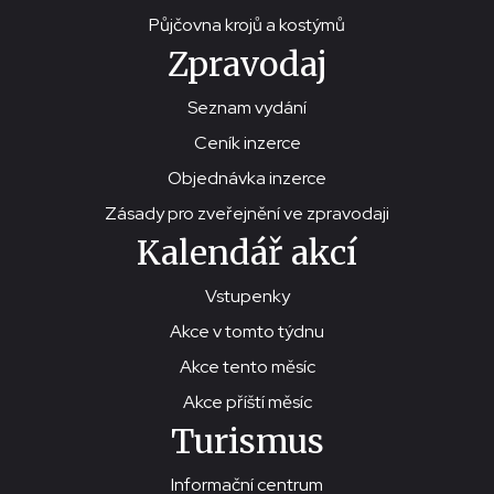
Půjčovna krojů a kostýmů
Zpravodaj
Seznam vydání
Ceník inzerce
Objednávka inzerce
Zásady pro zveřejnění ve zpravodaji
Kalendář akcí
Vstupenky
Akce v tomto týdnu
Akce tento měsíc
Akce příští měsíc
Turismus
Informační centrum