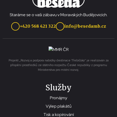
Staráme se o vaši zábavu v Moravských Budějovicích.
+420 568 421 322
info@besedamb.cz
Projekt „Rozvoj a podpora nabídky destinace Třebíčsko“ je realizován za
přispění prostředků ze státního rozpočtu České republiky z programu
Ministerstva pro místní rozvoj.
Služby
Pronájmy
Výlep plakátů
Tisk a kopírování