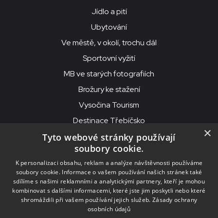
Jídlo a pití
Ubytování
Ve městě, v okolí, trochu dál
Sportovní vyžití
MB ve starých fotografiích
Brožury ke stažení
Vysočina Tourism
Destinace Třebíčsko
×
Tyto webové stránky používají
soubory cookie.
MKS Beseda, příspěvková organizace, Purcnerova 62, 676 02
K personalizaci obsahu, reklam a analýze návštěvnosti používáme
Moravské Budějovice
soubory cookie. Informace o vašem používání našich stránek také
IČO: 00091758, DIČ: CZ00091758, ID datové schránky: chjn2kd
sdílíme s našimi reklamními a analytickými partnery, kteří je mohou
kombinovat s dalšími informacemi, které jste jim poskytli nebo které
© 2026
MKS Beseda Mor. Budějovice
shromáždili při vašem používání jejich služeb.
Zásady ochrany
osobních údajů
Nastavení cookies