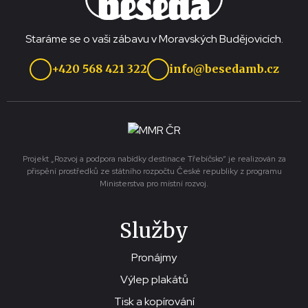
Staráme se o vaši zábavu v Moravských Budějovicích.
+420 568 421 322
info@besedamb.cz
Projekt „Rozvoj a podpora nabídky destinace Třebíčsko“ je realizován za
přispění prostředků ze státního rozpočtu České republiky z programu
Ministerstva pro místní rozvoj.
Služby
Pronájmy
Výlep plakátů
Tisk a kopírování