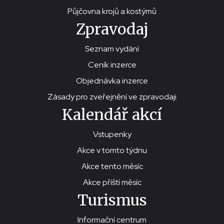
Půjčovna krojů a kostýmů
Zpravodaj
Seznam vydání
Ceník inzerce
Objednávka inzerce
Zásady pro zveřejnění ve zpravodaji
Kalendář akcí
Vstupenky
Akce v tomto týdnu
Akce tento měsíc
Akce příští měsíc
Turismus
Informační centrum