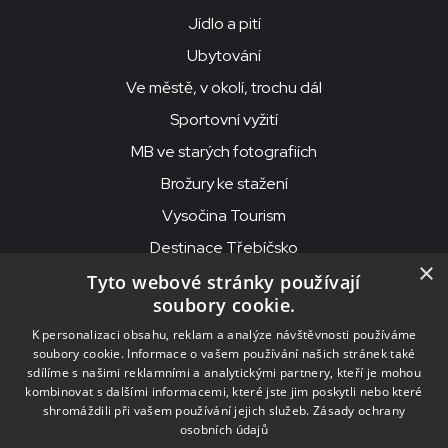
Jídlo a pití
Ubytování
Ve městě, v okolí, trochu dál
Sportovní vyžití
MB ve starých fotografiích
Brožury ke stažení
Vysočina Tourism
Destinace Třebíčsko
×
Tyto webové stránky používají
soubory cookie.
MKS Beseda, příspěvková organizace, Purcnerova 62, 676 02
K personalizaci obsahu, reklam a analýze návštěvnosti používáme
Moravské Budějovice
soubory cookie. Informace o vašem používání našich stránek také
IČO: 00091758, DIČ: CZ00091758, ID datové schránky: chjn2kd
sdílíme s našimi reklamními a analytickými partnery, kteří je mohou
kombinovat s dalšími informacemi, které jste jim poskytli nebo které
© 2026
MKS Beseda Mor. Budějovice
shromáždili při vašem používání jejich služeb.
Zásady ochrany
osobních údajů
Nastavení cookies