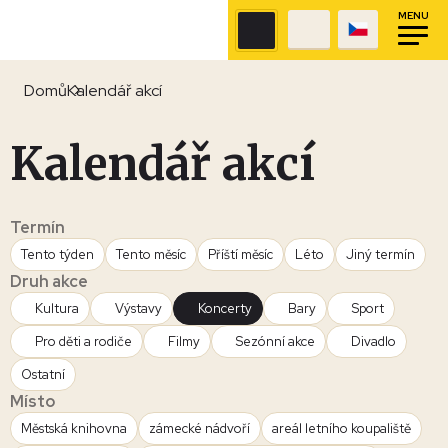
MENU
Domů
Kalendář akcí
Kalendář akcí
Termín
Tento týden
Tento měsíc
Příští měsíc
Léto
Jiný termín
Druh akce
Kultura
Výstavy
Koncerty
Bary
Sport
Pro děti a rodiče
Filmy
Sezónní akce
Divadlo
Ostatní
Místo
Městská knihovna
zámecké nádvoří
areál letního koupaliště