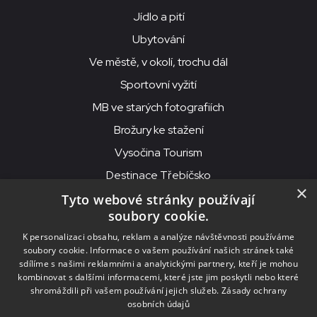
Jídlo a pití
Ubytování
Ve městě, v okolí, trochu dál
Sportovní vyžití
MB ve starých fotografiích
Brožury ke stažení
Vysočina Tourism
Destinace Třebíčsko
×
Tyto webové stránky používají
soubory cookie.
MKS Beseda, příspěvková organizace, Purcnerova 62, 676 02
K personalizaci obsahu, reklam a analýze návštěvnosti používáme
Moravské Budějovice
soubory cookie. Informace o vašem používání našich stránek také
IČO: 00091758, DIČ: CZ00091758, ID datové schránky: chjn2kd
sdílíme s našimi reklamními a analytickými partnery, kteří je mohou
kombinovat s dalšími informacemi, které jste jim poskytli nebo které
© 2026
MKS Beseda Mor. Budějovice
shromáždili při vašem používání jejich služeb.
Zásady ochrany
osobních údajů
Nastavení cookies