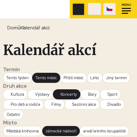
MENU
Domů
Kalendář akcí
Kalendář akcí
Termín
Tento týden
Tento měsíc
Příští měsíc
Léto
Jiný termín
Druh akce
Kultura
Výstavy
Koncerty
Bary
Sport
Pro děti a rodiče
Filmy
Sezónní akce
Divadlo
Ostatní
Místo
Městská knihovna
zámecké nádvoří
areál letního koupaliště