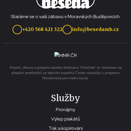
Staráme se o vaši zábavu v Moravských Budějovicích.
+420 568 421 322
info@besedamb.cz
Projekt „Rozvoj a podpora nabídky destinace Třebíčsko“ je realizován za
přispění prostředků ze státního rozpočtu České republiky z programu
Ministerstva pro místní rozvoj.
Služby
Pronájmy
Výlep plakátů
Tisk a kopírování