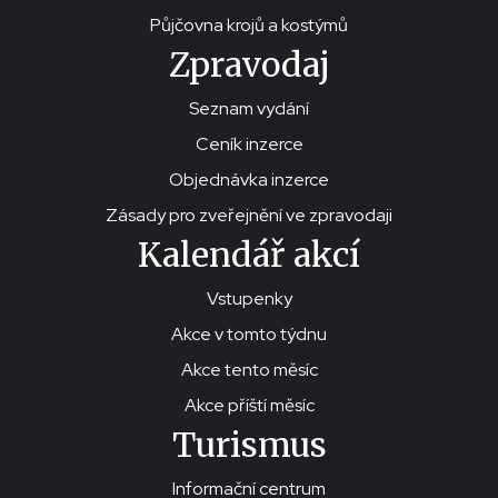
Půjčovna krojů a kostýmů
Zpravodaj
Seznam vydání
Ceník inzerce
Objednávka inzerce
Zásady pro zveřejnění ve zpravodaji
Kalendář akcí
Vstupenky
Akce v tomto týdnu
Akce tento měsíc
Akce příští měsíc
Turismus
Informační centrum