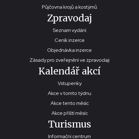
Půjčovna krojů a kostýmů
Zpravodaj
Seznam vydání
Ceník inzerce
Objednávka inzerce
Zásady pro zveřejnění ve zpravodaji
Kalendář akcí
Vstupenky
Akce v tomto týdnu
Akce tento měsíc
Akce příští měsíc
Turismus
Informační centrum