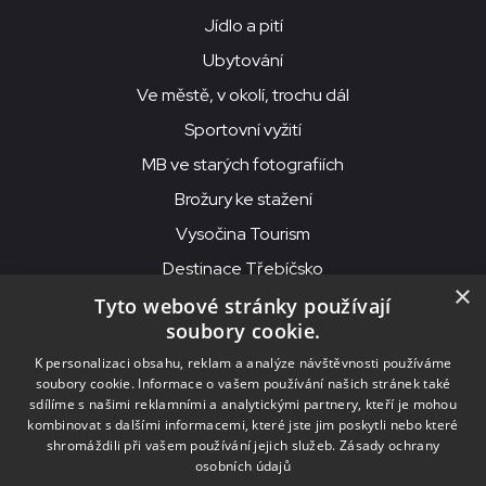
Jídlo a pití
Ubytování
Ve městě, v okolí, trochu dál
Sportovní vyžití
MB ve starých fotografiích
Brožury ke stažení
Vysočina Tourism
Destinace Třebíčsko
×
Tyto webové stránky používají
soubory cookie.
MKS Beseda, příspěvková organizace, Purcnerova 62, 676 02
K personalizaci obsahu, reklam a analýze návštěvnosti používáme
Moravské Budějovice
soubory cookie. Informace o vašem používání našich stránek také
IČO: 00091758, DIČ: CZ00091758, ID datové schránky: chjn2kd
sdílíme s našimi reklamními a analytickými partnery, kteří je mohou
kombinovat s dalšími informacemi, které jste jim poskytli nebo které
© 2026
MKS Beseda Mor. Budějovice
shromáždili při vašem používání jejich služeb.
Zásady ochrany
osobních údajů
Nastavení cookies