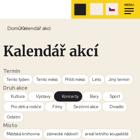
MENU
Domů
Kalendář akcí
Kalendář akcí
Termín
Tento týden
Tento měsíc
Příští měsíc
Léto
Jiný termín
Druh akce
Kultura
Výstavy
Koncerty
Bary
Sport
Pro děti a rodiče
Filmy
Sezónní akce
Divadlo
Ostatní
Místo
Městská knihovna
zámecké nádvoří
areál letního koupaliště