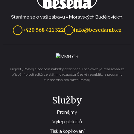
Staráme se o vaši zábavu v Moravských Budějovicích.
+420 568 421 322
info@besedamb.cz
Projekt „Rozvoj a podpora nabídky destinace Třebíčsko“ je realizován za
přispění prostředků ze státního rozpočtu České republiky z programu
Ministerstva pro místní rozvoj.
Služby
Pronájmy
Výlep plakátů
Tisk a kopírování