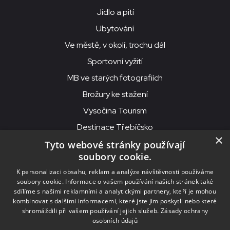
Jídlo a pití
Ubytování
Ve městě, v okolí, trochu dál
Sportovní vyžití
MB ve starých fotografiích
Brožury ke stažení
Vysočina Tourism
Destinace Třebíčsko
×
Tyto webové stránky používají
soubory cookie.
MKS Beseda, příspěvková organizace, Purcnerova 62, 676 02
K personalizaci obsahu, reklam a analýze návštěvnosti používáme
Moravské Budějovice
soubory cookie. Informace o vašem používání našich stránek také
IČO: 00091758, DIČ: CZ00091758, ID datové schránky: chjn2kd
sdílíme s našimi reklamními a analytickými partnery, kteří je mohou
kombinovat s dalšími informacemi, které jste jim poskytli nebo které
© 2026
MKS Beseda Mor. Budějovice
shromáždili při vašem používání jejich služeb.
Zásady ochrany
osobních údajů
Nastavení cookies