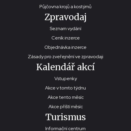
Půjčovna krojů a kostýmů
Zpravodaj
Seznam vydání
Ceník inzerce
Objednávka inzerce
Zásady pro zveřejnění ve zpravodaji
Kalendář akcí
Vstupenky
Akce v tomto týdnu
Akce tento měsíc
Akce příští měsíc
Turismus
Informační centrum