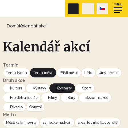
MENU
Domů
Kalendář akcí
Kalendář akcí
Termín
Tento týden
Tento měsíc
Příští měsíc
Léto
Jiný termín
Druh akce
Kultura
Výstavy
Koncerty
Sport
Pro děti a rodiče
Filmy
Bary
Sezónní akce
Divadlo
Ostatní
Místo
Městská knihovna
zámecké nádvoří
areál letního koupaliště