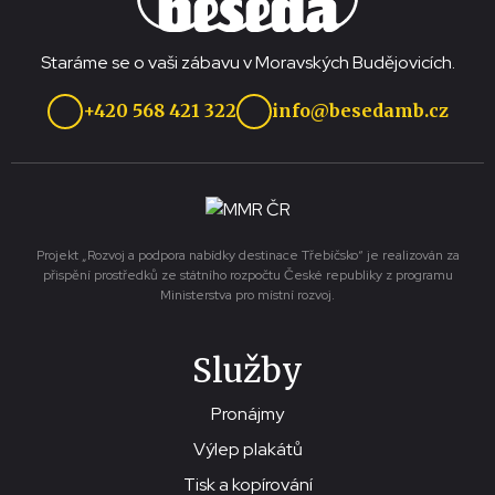
Staráme se o vaši zábavu v Moravských Budějovicích.
+420 568 421 322
info@besedamb.cz
Projekt „Rozvoj a podpora nabídky destinace Třebíčsko“ je realizován za
přispění prostředků ze státního rozpočtu České republiky z programu
Ministerstva pro místní rozvoj.
Služby
Pronájmy
Výlep plakátů
Tisk a kopírování