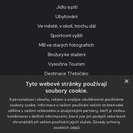
Jídlo a pití
Ubytování
Ve městě, v okolí, trochu dál
Sportovní vyžití
MB ve starých fotografiích
Brožury ke stažení
Vysočina Tourism
Destinace Třebíčsko
×
Tyto webové stránky používají
soubory cookie.
MKS Beseda, příspěvková organizace, Purcnerova 62, 676 02
K personalizaci obsahu, reklam a analýze návštěvnosti používáme
Moravské Budějovice
soubory cookie. Informace o vašem používání našich stránek také
IČO: 00091758, DIČ: CZ00091758, ID datové schránky: chjn2kd
sdílíme s našimi reklamními a analytickými partnery, kteří je mohou
kombinovat s dalšími informacemi, které jste jim poskytli nebo které
© 2026
MKS Beseda Mor. Budějovice
shromáždili při vašem používání jejich služeb.
Zásady ochrany
osobních údajů
Nastavení cookies