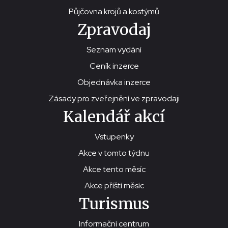
Půjčovna krojů a kostýmů
Zpravodaj
Seznam vydání
Ceník inzerce
Objednávka inzerce
Zásady pro zveřejnění ve zpravodaji
Kalendář akcí
Vstupenky
Akce v tomto týdnu
Akce tento měsíc
Akce příští měsíc
Turismus
Informační centrum