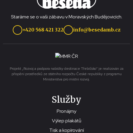
Staráme se o vaši zábavu v Moravských Budějovicích.
+420 568 421 322
info@besedamb.cz
Projekt „Rozvoj a podpora nabídky destinace Třebíčsko“ je realizován za
přispění prostředků ze státního rozpočtu České republiky z programu
Ministerstva pro místní rozvoj.
Služby
Pronájmy
Výlep plakátů
Tisk a kopírování