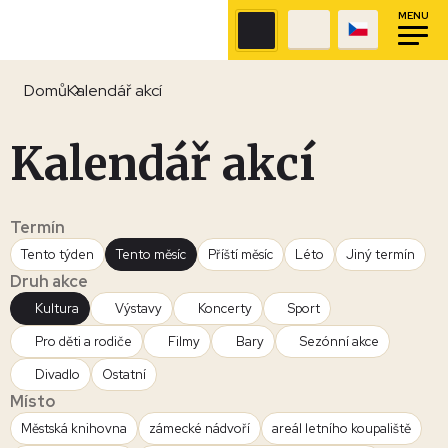
MENU
Domů
Kalendář akcí
Kalendář akcí
Termín
Tento týden
Tento měsíc
Příští měsíc
Léto
Jiný termín
Druh akce
Kultura
Výstavy
Koncerty
Sport
Pro děti a rodiče
Filmy
Bary
Sezónní akce
Divadlo
Ostatní
Místo
Městská knihovna
zámecké nádvoří
areál letního koupaliště