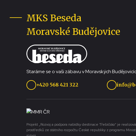
MKS Beseda
Moravské Budějovice
Staráme se o vaši zábavu v Moravských Budějovicíc
+420 568 421 322
info@b
Projekt „Rozvoj a podpora nabídky destinace Třebíčsko“ je realizová
prostředků ze státního rozpočtu České republiky z programu Minist
rozvoj.