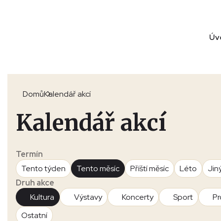
Úv
Domů
Kalendář akcí
Kalendář akcí
Termín
Tento týden
Tento měsíc
Příští měsíc
Léto
Jin
Druh akce
Kultura
Výstavy
Koncerty
Sport
Pr
Ostatní