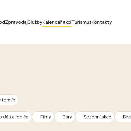
od
Zpravodaj
Služby
Kalendář akcí
Turismus
Kontakty
ý termín
o děti a rodiče
Filmy
Bary
Sezónní akce
Div