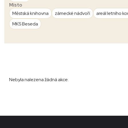
Místo
Městská knihovna
zámecké nádvoří
areál letního ko
MKS Beseda
Nebyla nalezena žádná akce.