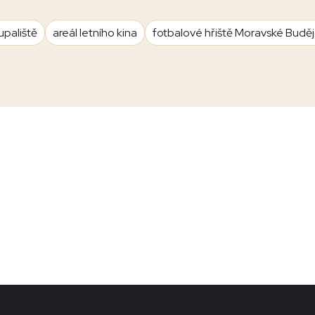
upaliště
areál letního kina
fotbalové hřiště Moravské Budě