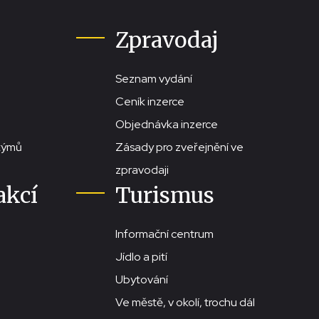
Zpravodaj
Seznam vydání
Ceník inzerce
Objednávka inzerce
stýmů
Zásady pro zveřejnění ve
zpravodaji
akcí
Turismus
Informační centrum
Jídlo a pití
Ubytování
Ve městě, v okolí, trochu dál