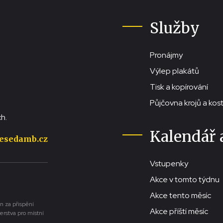
Služby
Pronájmy
Výlep plakátů
Tisk a kopírování
Půjčovna krojů a ko
h.
Kalendář 
esedamb.cz
Vstupenky
Akce v tomto týdnu
Akce tento měsíc
n za přispění
Akce příští měsíc
erstva pro místní