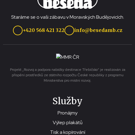
Staráme se o vaši zábavu v Moravských Budějovicích.
+420 568 421 322
info@besedamb.cz
Projekt „Rozvoj a podpora nabídky destinace Třebíčsko“ je realizován za
přispění prostředků ze státního rozpočtu České republiky z programu
Ministerstva pro místní rozvoj.
Služby
Pronájmy
Výlep plakátů
Tisk a kopírování