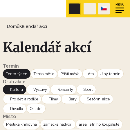
MENU
Domů
Kalendář akcí
Kalendář akcí
Termín
Tento týden
Tento měsíc
Příští měsíc
Léto
Jiný termín
Druh akce
Kultura
Výstavy
Koncerty
Sport
Pro děti a rodiče
Filmy
Bary
Sezónní akce
Divadlo
Ostatní
Místo
Městská knihovna
zámecké nádvoří
areál letního koupaliště