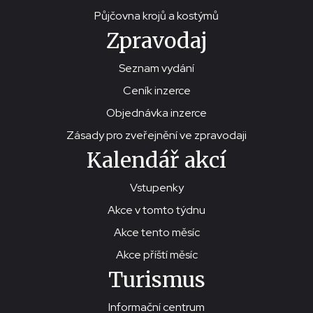
Půjčovna krojů a kostýmů
Zpravodaj
Seznam vydání
Ceník inzerce
Objednávka inzerce
Zásady pro zveřejnění ve zpravodaji
Kalendář akcí
Vstupenky
Akce v tomto týdnu
Akce tento měsíc
Akce příští měsíc
Turismus
Informační centrum