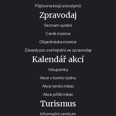
Půjčovna krojů a kostýmů
Zpravodaj
Seznam vydání
Ceník inzerce
Objednávka inzerce
Zásady pro zveřejnění ve zpravodaji
Kalendář akcí
Vstupenky
Akce v tomto týdnu
Akce tento měsíc
Akce příští měsíc
Turismus
Informační centrum