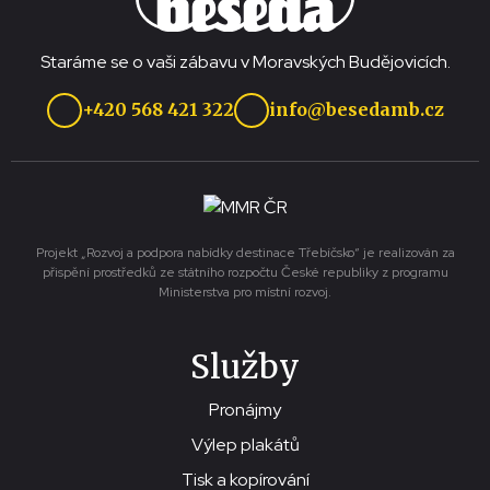
Staráme se o vaši zábavu v Moravských Budějovicích.
+420 568 421 322
info@besedamb.cz
Projekt „Rozvoj a podpora nabídky destinace Třebíčsko“ je realizován za
přispění prostředků ze státního rozpočtu České republiky z programu
Ministerstva pro místní rozvoj.
Služby
Pronájmy
Výlep plakátů
Tisk a kopírování