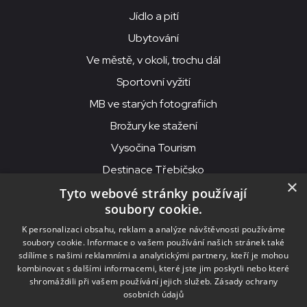
Jídlo a pití
Ubytování
Ve městě, v okolí, trochu dál
Sportovní vyžití
MB ve starých fotografiích
Brožury ke stažení
Vysočina Tourism
Destinace Třebíčsko
×
Tyto webové stránky používají
soubory cookie.
MKS Beseda, příspěvková organizace, Purcnerova 62, 676 02
K personalizaci obsahu, reklam a analýze návštěvnosti používáme
Moravské Budějovice
soubory cookie. Informace o vašem používání našich stránek také
IČO: 00091758, DIČ: CZ00091758, ID datové schránky: chjn2kd
sdílíme s našimi reklamními a analytickými partnery, kteří je mohou
kombinovat s dalšími informacemi, které jste jim poskytli nebo které
© 2026
MKS Beseda Mor. Budějovice
shromáždili při vašem používání jejich služeb.
Zásady ochrany
osobních údajů
Nastavení cookies