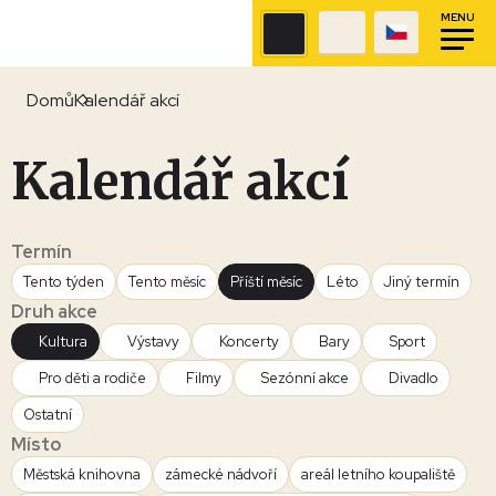
MENU
Domů
Kalendář akcí
Kalendář akcí
Termín
Tento týden
Tento měsíc
Příští měsíc
Léto
Jiný termín
Druh akce
Kultura
Výstavy
Koncerty
Bary
Sport
Pro děti a rodiče
Filmy
Sezónní akce
Divadlo
Ostatní
Místo
Městská knihovna
zámecké nádvoří
areál letního koupaliště