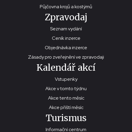
Půjčovna krojů a kostýmů
Zpravodaj
Seznam vydání
Ceník inzerce
Objednávka inzerce
Zásady pro zveřejnění ve zpravodaji
Kalendář akcí
Vstupenky
Akce v tomto týdnu
Akce tento měsíc
Akce příští měsíc
Turismus
Informační centrum