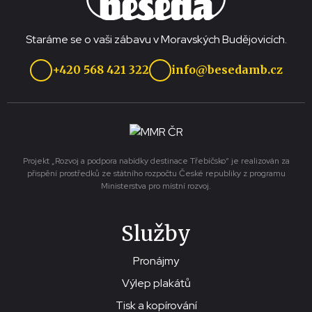
Staráme se o vaši zábavu v Moravských Budějovicích.
+420 568 421 322
info@besedamb.cz
Projekt „Rozvoj a podpora nabídky destinace Třebíčsko“ je realizován za
přispění prostředků ze státního rozpočtu České republiky z programu
Ministerstva pro místní rozvoj.
Služby
Pronájmy
Výlep plakátů
Tisk a kopírování