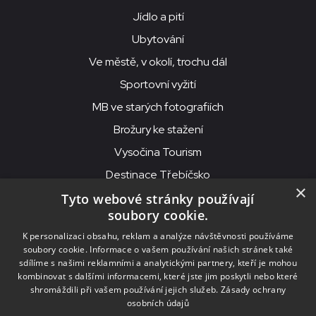
Jídlo a pití
Ubytování
Ve městě, v okolí, trochu dál
Sportovní vyžití
MB ve starých fotografiích
Brožury ke stažení
Vysočina Tourism
Destinace Třebíčsko
×
Tyto webové stránky používají
soubory cookie.
MKS Beseda, příspěvková organizace, Purcnerova 62, 676 02
K personalizaci obsahu, reklam a analýze návštěvnosti používáme
Moravské Budějovice
soubory cookie. Informace o vašem používání našich stránek také
IČO: 00091758, DIČ: CZ00091758, ID datové schránky: chjn2kd
sdílíme s našimi reklamními a analytickými partnery, kteří je mohou
kombinovat s dalšími informacemi, které jste jim poskytli nebo které
© 2026
MKS Beseda Mor. Budějovice
shromáždili při vašem používání jejich služeb.
Zásady ochrany
osobních údajů
Nastavení cookies