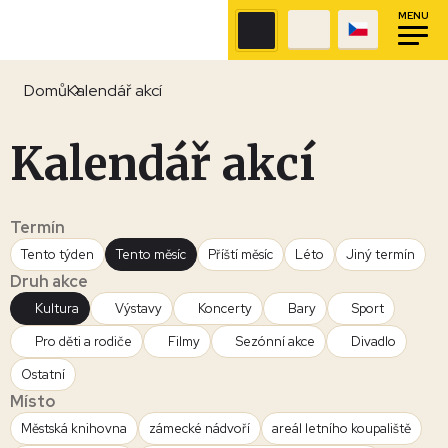
MENU
Domů
Kalendář akcí
Kalendář akcí
Termín
Tento týden
Tento měsíc
Příští měsíc
Léto
Jiný termín
Druh akce
Kultura
Výstavy
Koncerty
Bary
Sport
Pro děti a rodiče
Filmy
Sezónní akce
Divadlo
Ostatní
Místo
Městská knihovna
zámecké nádvoří
areál letního koupaliště