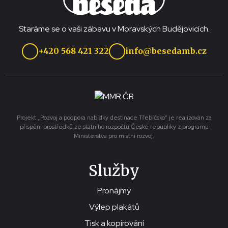
Staráme se o vaši zábavu v Moravských Budějovicích.
+420 568 421 322
info@besedamb.cz
Projekt „Rozvoj a podpora nabídky destinace Třebíčsko“ je realizován za
přispění prostředků ze státního rozpočtu České republiky z programu
Ministerstva pro místní rozvoj.
Služby
Pronájmy
Výlep plakátů
Tisk a kopírování