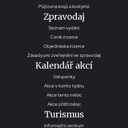
Půjčovna krojů a kostýmů
Zpravodaj
Seznam vydání
Ceník inzerce
Objednávka inzerce
Zásady pro zveřejnění ve zpravodaji
Kalendář akcí
Vstupenky
Akce v tomto týdnu
Akce tento měsíc
Akce příští měsíc
Turismus
Informační centrum