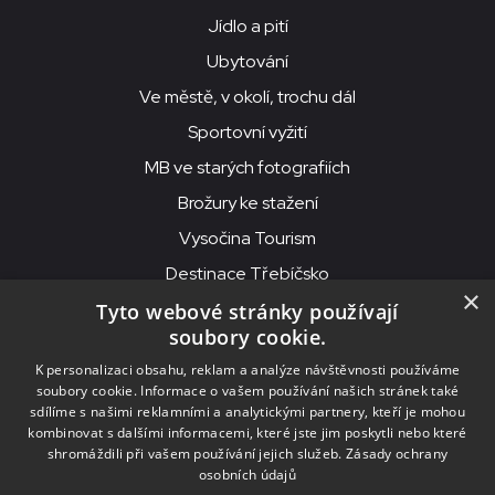
Jídlo a pití
Ubytování
Ve městě, v okolí, trochu dál
Sportovní vyžití
MB ve starých fotografiích
Brožury ke stažení
Vysočina Tourism
Destinace Třebíčsko
×
Tyto webové stránky používají
soubory cookie.
MKS Beseda, příspěvková organizace, Purcnerova 62, 676 02
K personalizaci obsahu, reklam a analýze návštěvnosti používáme
Moravské Budějovice
soubory cookie. Informace o vašem používání našich stránek také
IČO: 00091758, DIČ: CZ00091758, ID datové schránky: chjn2kd
sdílíme s našimi reklamními a analytickými partnery, kteří je mohou
kombinovat s dalšími informacemi, které jste jim poskytli nebo které
© 2026
MKS Beseda Mor. Budějovice
shromáždili při vašem používání jejich služeb.
Zásady ochrany
osobních údajů
Nastavení cookies