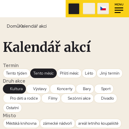
MENU
Domů
Kalendář akcí
Kalendář akcí
Termín
Tento týden
Tento měsíc
Příští měsíc
Léto
Jiný termín
Druh akce
Kultura
Výstavy
Koncerty
Bary
Sport
Pro děti a rodiče
Filmy
Sezónní akce
Divadlo
Ostatní
Místo
Městská knihovna
zámecké nádvoří
areál letního koupaliště