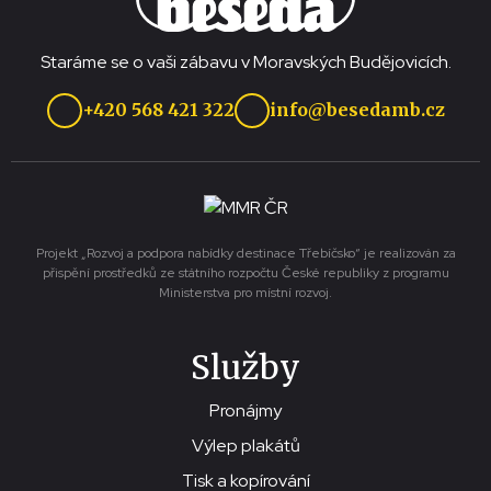
Staráme se o vaši zábavu v Moravských Budějovicích.
+420 568 421 322
info@besedamb.cz
Projekt „Rozvoj a podpora nabídky destinace Třebíčsko“ je realizován za
přispění prostředků ze státního rozpočtu České republiky z programu
Ministerstva pro místní rozvoj.
Služby
Pronájmy
Výlep plakátů
Tisk a kopírování