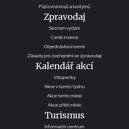
Půjčovna krojů a kostýmů
Zpravodaj
Seznam vydání
Ceník inzerce
Objednávka inzerce
Zásady pro zveřejnění ve zpravodaji
Kalendář akcí
Vstupenky
Akce v tomto týdnu
Akce tento měsíc
Akce příští měsíc
Turismus
Informační centrum