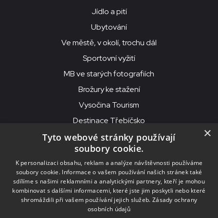
Jídlo a pití
Ubytování
Ve městě, v okolí, trochu dál
Sportovní vyžití
MB ve starých fotografiích
Brožury ke stažení
Vysočina Tourism
Destinace Třebíčsko
×
Tyto webové stránky používají
soubory cookie.
MKS Beseda, příspěvková organizace, Purcnerova 62, 676 02
K personalizaci obsahu, reklam a analýze návštěvnosti používáme
Moravské Budějovice
soubory cookie. Informace o vašem používání našich stránek také
IČO: 00091758, DIČ: CZ00091758, ID datové schránky: chjn2kd
sdílíme s našimi reklamními a analytickými partnery, kteří je mohou
kombinovat s dalšími informacemi, které jste jim poskytli nebo které
© 2026
MKS Beseda Mor. Budějovice
shromáždili při vašem používání jejich služeb.
Zásady ochrany
osobních údajů
Nastavení cookies