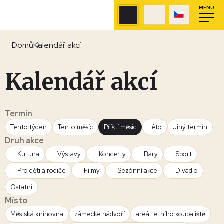
MENU
Domů
Kalendář akcí
Kalendář akcí
Termín
Tento týden
Tento měsíc
Příští měsíc
Léto
Jiný termín
Druh akce
Kultura
Výstavy
Koncerty
Bary
Sport
Pro děti a rodiče
Filmy
Sezónní akce
Divadlo
Ostatní
Místo
Městská knihovna
zámecké nádvoří
areál letního koupaliště