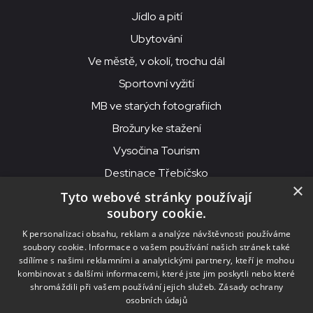
Jídlo a pití
Ubytování
Ve městě, v okolí, trochu dál
Sportovní vyžití
MB ve starých fotografiích
Brožury ke stažení
Vysočina Tourism
Destinace Třebíčsko
×
Tyto webové stránky používají
soubory cookie.
MKS Beseda, příspěvková organizace, Purcnerova 62, 676 02
K personalizaci obsahu, reklam a analýze návštěvnosti používáme
Moravské Budějovice
soubory cookie. Informace o vašem používání našich stránek také
IČO: 00091758, DIČ: CZ00091758, ID datové schránky: chjn2kd
sdílíme s našimi reklamními a analytickými partnery, kteří je mohou
kombinovat s dalšími informacemi, které jste jim poskytli nebo které
© 2026
MKS Beseda Mor. Budějovice
shromáždili při vašem používání jejich služeb.
Zásady ochrany
osobních údajů
Nastavení cookies