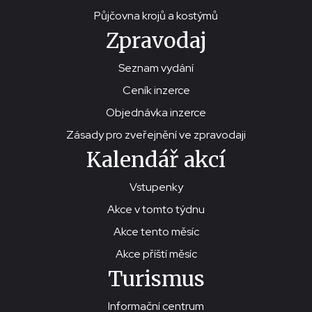
Půjčovna krojů a kostýmů
Zpravodaj
Seznam vydání
Ceník inzerce
Objednávka inzerce
Zásady pro zveřejnění ve zpravodaji
Kalendář akcí
Vstupenky
Akce v tomto týdnu
Akce tento měsíc
Akce příští měsíc
Turismus
Informační centrum