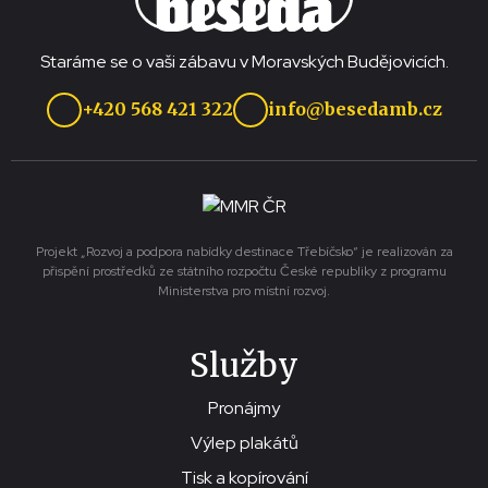
Staráme se o vaši zábavu v Moravských Budějovicích.
+420 568 421 322
info@besedamb.cz
Projekt „Rozvoj a podpora nabídky destinace Třebíčsko“ je realizován za
přispění prostředků ze státního rozpočtu České republiky z programu
Ministerstva pro místní rozvoj.
Služby
Pronájmy
Výlep plakátů
Tisk a kopírování