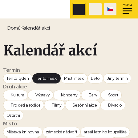
MENU
Domů
Kalendář akcí
Kalendář akcí
Termín
Tento týden
Tento měsíc
Příští měsíc
Léto
Jiný termín
Druh akce
Kultura
Výstavy
Koncerty
Bary
Sport
Pro děti a rodiče
Filmy
Sezónní akce
Divadlo
Ostatní
Místo
Městská knihovna
zámecké nádvoří
areál letního koupaliště