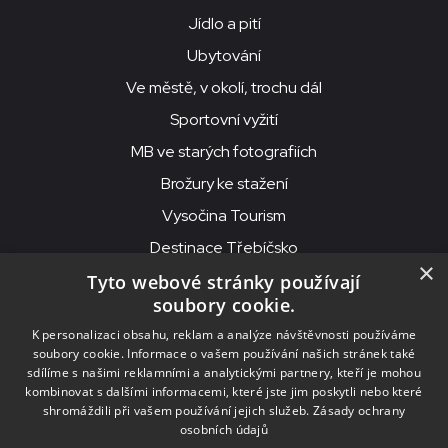
Jídlo a pití
Ubytování
Ve městě, v okolí, trochu dál
Sportovní vyžití
MB ve starých fotografiích
Brožury ke stažení
Vysočina Tourism
Destinace Třebíčsko
×
Tyto webové stránky používají
soubory cookie.
MKS Beseda, příspěvková organizace, Purcnerova 62, 676 02
K personalizaci obsahu, reklam a analýze návštěvnosti používáme
Moravské Budějovice
soubory cookie. Informace o vašem používání našich stránek také
IČO: 00091758, DIČ: CZ00091758, ID datové schránky: chjn2kd
sdílíme s našimi reklamními a analytickými partnery, kteří je mohou
kombinovat s dalšími informacemi, které jste jim poskytli nebo které
© 2026
MKS Beseda Mor. Budějovice
shromáždili při vašem používání jejich služeb.
Zásady ochrany
osobních údajů
Nastavení cookies