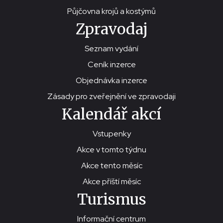
Půjčovna krojů a kostýmů
Zpravodaj
Seznam vydání
Ceník inzerce
Objednávka inzerce
Zásady pro zveřejnění ve zpravodaji
Kalendář akcí
Vstupenky
Akce v tomto týdnu
Akce tento měsíc
Akce příští měsíc
Turismus
Informační centrum