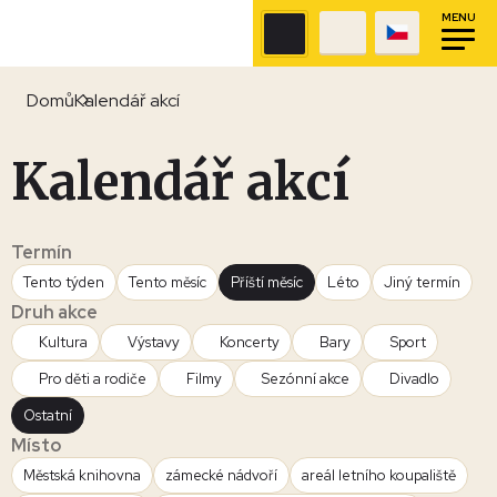
MENU
Domů
Kalendář akcí
Kalendář akcí
Termín
Tento týden
Tento měsíc
Příští měsíc
Léto
Jiný termín
Druh akce
Kultura
Výstavy
Koncerty
Bary
Sport
Pro děti a rodiče
Filmy
Sezónní akce
Divadlo
Ostatní
Místo
Městská knihovna
zámecké nádvoří
areál letního koupaliště