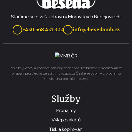
Staráme se o vaši zábavu v Moravských Budějovicích.
+420 568 421 322
info@besedamb.cz
Projekt „Rozvoj a podpora nabídky destinace Třebíčsko“ je realizován za
přispění prostředků ze státního rozpočtu České republiky z programu
Ministerstva pro místní rozvoj.
Služby
Pronájmy
Výlep plakátů
Tisk a kopírování