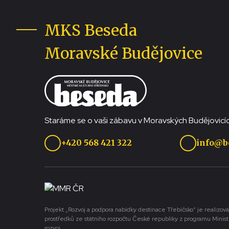
MKS Beseda
Moravské Budějovice
Staráme se o vaši zábavu v Moravských Budějovicíc
+420 568 421 322
info@b
Projekt „Rozvoj a podpora nabídky destinace Třebíčsko“ je realizová
prostředků ze státního rozpočtu České republiky z programu Minist
rozvoj.