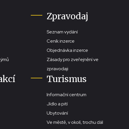
Zpravodaj
Seznam vydání
Ceník inzerce
Objednávka inzerce
stýmů
Zásady pro zveřejnění ve
zpravodaji
akcí
Turismus
Informační centrum
Jídlo a pití
Ubytování
Ve městě, v okolí, trochu dál