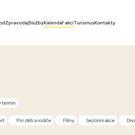
od
Zpravodaj
Služby
Kalendář akcí
Turismus
Kontakty
ý termín
rt
Pro děti a rodiče
Filmy
Sezónní akce
Div