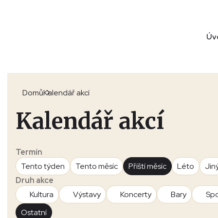
Úv
Domů
Kalendář akcí
Kalendář akcí
Termín
Tento týden
Tento měsíc
Příští měsíc
Léto
Jin
Druh akce
Kultura
Výstavy
Koncerty
Bary
Spo
Ostatní