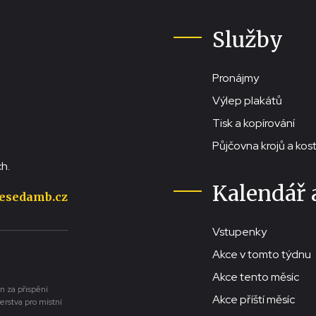
Služby
Pronájmy
Výlep plakátů
Tisk a kopírování
Půjčovna krojů a ko
h.
Kalendář 
esedamb.cz
Vstupenky
Akce v tomto týdnu
Akce tento měsíc
n za přispění
Akce příští měsíc
erstva pro místní