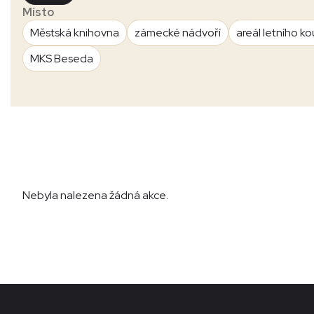
Místo
Městská knihovna
zámecké nádvoří
areál letního ko
MKS Beseda
Nebyla nalezena žádná akce.