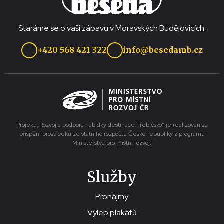
Staráme se o vaši zábavu v Moravských Budějovicích.
+420 568 421 322
info@besedamb.cz
Projekt „Rozvoj a podpora nabídky destinace Třebíčsko“ je realizován za
přispění prostředků ze státního rozpočtu České republiky z programu
Ministerstva pro místní rozvoj.
Služby
Pronájmy
Výlep plakátů