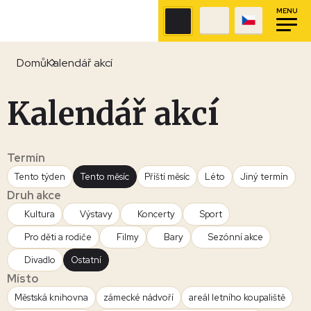
MENU
Domů
Kalendář akcí
Kalendář akcí
Termín
Tento týden
Tento měsíc
Příští měsíc
Léto
Jiný termín
Druh akce
Kultura
Výstavy
Koncerty
Sport
Pro děti a rodiče
Filmy
Bary
Sezónní akce
Divadlo
Ostatní
Místo
Městská knihovna
zámecké nádvoří
areál letního koupaliště