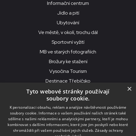
Informační centrum
Jídlo a pití
Ubytování
Ve městě, v okolí, trochu dál
Sportovní vyžití
MB ve starých fotografiích
Brožury ke stažení
Vysočina Tourism
Destinace Třebíčsko
×
Tyto webové stránky používají
soubory cookie.
MKS Beseda, příspěvková organizace, Purcnerova 62, 676 02
K personalizaci obsahu, reklam a analýze návštěvnosti používáme
Moravské Budějovice
soubory cookie. Informace o vašem používání našich stránek také
IČO: 00091758, DIČ: CZ00091758, ID datové schránky: chjn2kd
sdílíme s našimi reklamními a analytickými partnery, kteří je mohou
kombinovat s dalšími informacemi, které jste jim poskytli nebo které
© 2026
MKS Beseda Mor. Budějovice
shromáždili při vašem používání jejich služeb.
Zásady ochrany