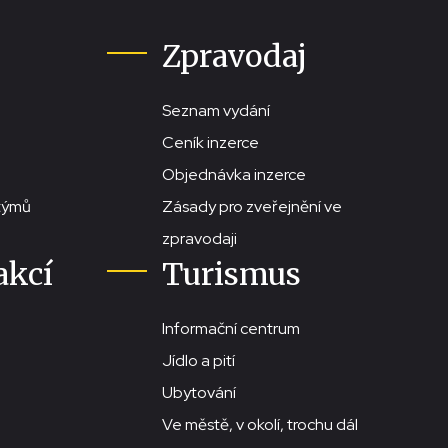
Zpravodaj
Seznam vydání
Ceník inzerce
Objednávka inzerce
stýmů
Zásady pro zveřejnění ve
zpravodaji
akcí
Turismus
Informační centrum
Jídlo a pití
Ubytování
Ve městě, v okolí, trochu dál