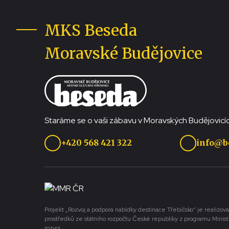
MKS Beseda
Moravské Budějovice
Staráme se o vaši zábavu v Moravských Budějovicíc
+420 568 421 322
info@b
Projekt „Rozvoj a podpora nabídky destinace Třebíčsko“ je realizová
prostředků ze státního rozpočtu České republiky z programu Minist
rozvoj.