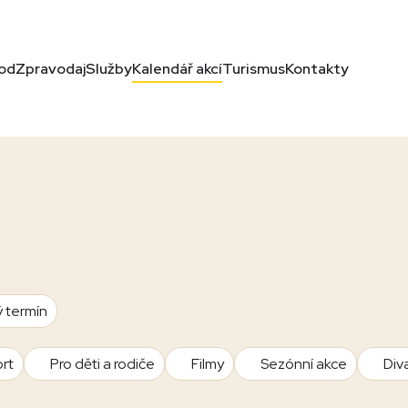
od
Zpravodaj
Služby
Kalendář akcí
Turismus
Kontakty
ý termín
rt
Pro děti a rodiče
Filmy
Sezónní akce
Div