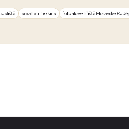
upaliště
areál letního kina
fotbalové hřiště Moravské Budě