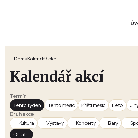
Úv
Domů
Kalendář akcí
Kalendář akcí
Termín
Tento týden
Tento měsíc
Příští měsíc
Léto
Jin
Druh akce
Kultura
Výstavy
Koncerty
Bary
Spo
Ostatní