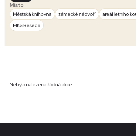
Místo
Městská knihovna
zámecké nádvoří
areál letního ko
MKS Beseda
Nebyla nalezena žádná akce.