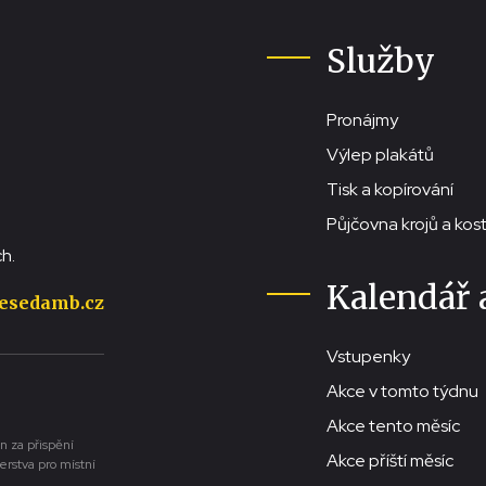
Služby
Pronájmy
Výlep plakátů
Tisk a kopírování
Půjčovna krojů a ko
h.
Kalendář 
esedamb.cz
Vstupenky
Akce v tomto týdnu
Akce tento měsíc
n za přispění
Akce příští měsíc
erstva pro místní