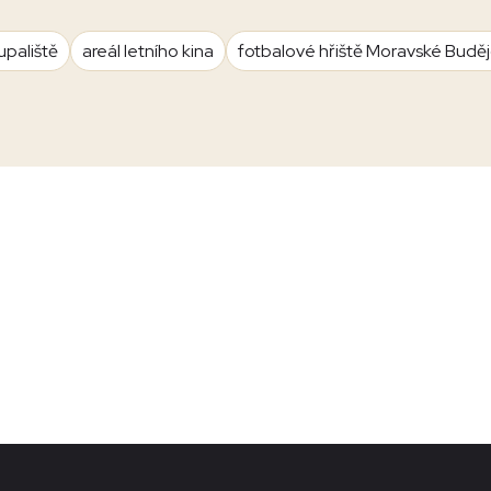
upaliště
areál letního kina
fotbalové hřiště Moravské Budě