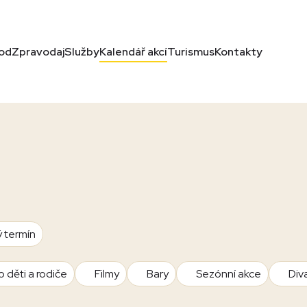
od
Zpravodaj
Služby
Kalendář akcí
Turismus
Kontakty
ý termín
o děti a rodiče
Filmy
Bary
Sezónní akce
Div