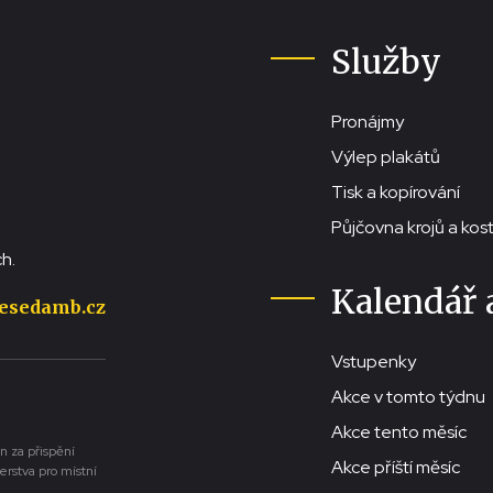
Služby
Pronájmy
Výlep plakátů
Tisk a kopírování
Půjčovna krojů a ko
h.
Kalendář 
esedamb.cz
Vstupenky
Akce v tomto týdnu
Akce tento měsíc
n za přispění
Akce příští měsíc
erstva pro místní