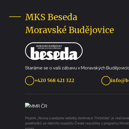
MKS Beseda
Moravské Budějovice
Staráme se o vaši zábavu v Moravských Budějovicíc
+420 568 421 322
info@b
Projekt „Rozvoj a podpora nabídky destinace Třebíčsko“ je realizová
prostředků ze státního rozpočtu České republiky z programu Minist
rozvoj.