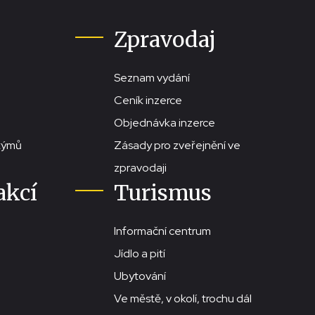
Zpravodaj
Seznam vydání
Ceník inzerce
Objednávka inzerce
stýmů
Zásady pro zveřejnění ve
zpravodaji
akcí
Turismus
Informační centrum
Jídlo a pití
Ubytování
Ve městě, v okolí, trochu dál