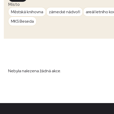
Místo
Městská knihovna
zámecké nádvoří
areál letního ko
MKS Beseda
Nebyla nalezena žádná akce.