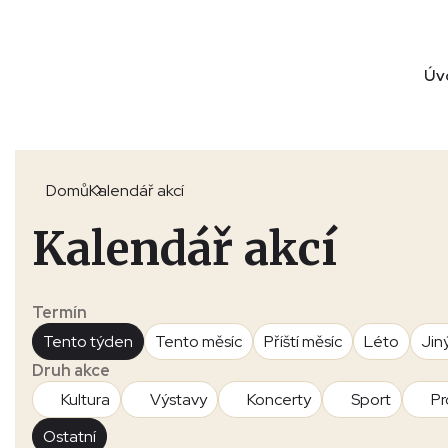
Úv
Domů
Kalendář akcí
Kalendář akcí
Termín
Tento týden
Tento měsíc
Příští měsíc
Léto
Jin
Druh akce
Kultura
Výstavy
Koncerty
Sport
Pr
Ostatní