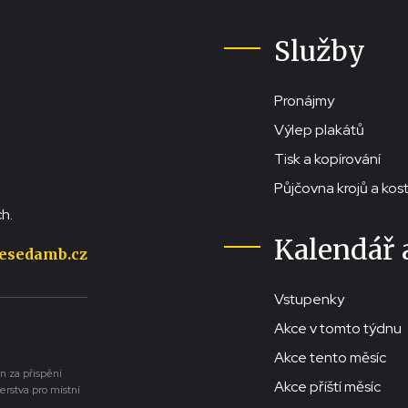
Služby
Pronájmy
Výlep plakátů
Tisk a kopírování
Půjčovna krojů a ko
h.
Kalendář 
esedamb.cz
Vstupenky
Akce v tomto týdnu
Akce tento měsíc
n za přispění
Akce příští měsíc
erstva pro místní