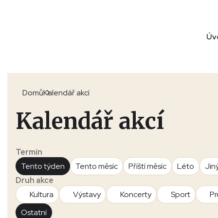
Úv
Domů
Kalendář akcí
Kalendář akcí
Termín
Tento týden
Tento měsíc
Příští měsíc
Léto
Jin
Druh akce
Kultura
Výstavy
Koncerty
Sport
Pr
Ostatní