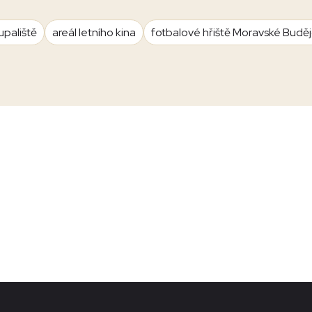
upaliště
areál letního kina
fotbalové hřiště Moravské Budě