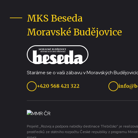
MKS Beseda
Moravské Budějovice
Staráme se o vaši zábavu v Moravských Budějovicíc
+420 568 421 322
info@b
Projekt „Rozvoj a podpora nabídky destinace Třebíčsko“ je realizová
prostředků ze státního rozpočtu České republiky z programu Minist
rozvoj.