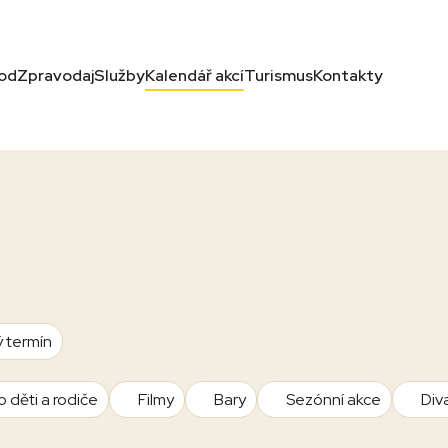
od
Zpravodaj
Služby
Kalendář akcí
Turismus
Kontakty
ý termín
o děti a rodiče
Filmy
Bary
Sezónní akce
Div