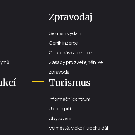
Zpravodaj
Seznam vydání
Ceník inzerce
Objednávka inzerce
stýmů
Zásady pro zveřejnění ve
zpravodaji
akcí
Turismus
Informační centrum
Jídlo a pití
Ubytování
Ve městě, v okolí, trochu dál