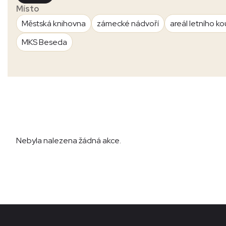
Místo
Městská knihovna
zámecké nádvoří
areál letního ko
MKS Beseda
Nebyla nalezena žádná akce.