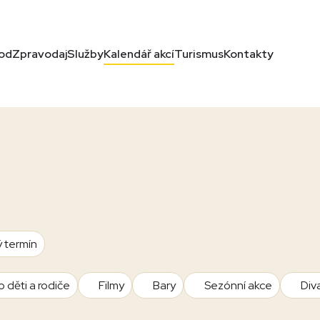
od
Zpravodaj
Služby
Kalendář akcí
Turismus
Kontakty
ý termín
o děti a rodiče
Filmy
Bary
Sezónní akce
Div