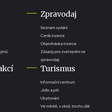
Zpravodaj
Seznam vydání
Ceník inzerce
Objednávka inzerce
stýmů
Zásady pro zveřejnění ve
zpravodaji
akcí
Turismus
Informační centrum
Jídlo a pití
Ubytování
Ve městě, v okolí, trochu dál