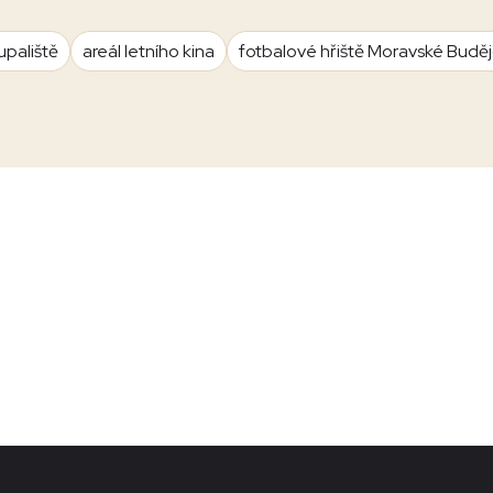
upaliště
areál letního kina
fotbalové hřiště Moravské Budě