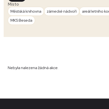
Místo
Městská knihovna
zámecké nádvoří
areál letního ko
MKS Beseda
Nebyla nalezena žádná akce.