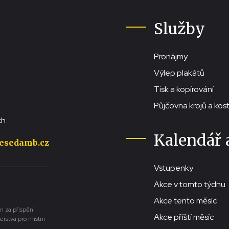
Služby
Pronájmy
Výlep plakátů
Tisk a kopírování
Půjčovna krojů a ko
h.
Kalendář 
esedamb.cz
Vstupenky
Akce v tomto týdnu
Akce tento měsíc
n za přispění
Akce příští měsíc
erstva pro místní