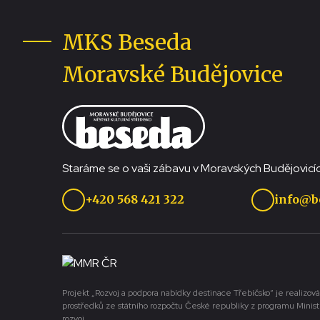
MKS Beseda
Moravské Budějovice
Staráme se o vaši zábavu v Moravských Budějovicíc
+420 568 421 322
info@b
Projekt „Rozvoj a podpora nabídky destinace Třebíčsko“ je realizová
prostředků ze státního rozpočtu České republiky z programu Minist
rozvoj.