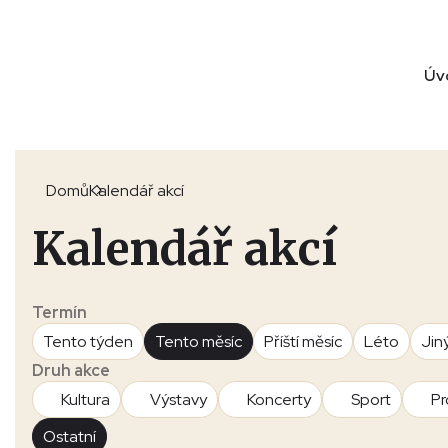
Úv
Domů
Kalendář akcí
Kalendář akcí
Termín
Tento týden
Tento měsíc
Příští měsíc
Léto
Jin
Druh akce
Kultura
Výstavy
Koncerty
Sport
Pr
Ostatní